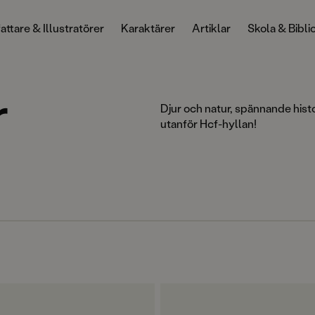
attare & Illustratörer
Karaktärer
Artiklar
Skola & Bibli
r
Djur och natur, spännande histo
utanför Hcf-hyllan!