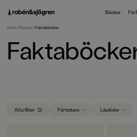
Böcker
Förf
Start
/
Böcker
/
Faktaböcker
Faktaböcke
Alla filter
Författare
Läsålder