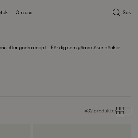
otek
Om oss
Sök
ria eller goda recept ... För dig som gärna söker böcker
432 produkter