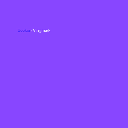
Böcker
/
Vingmark