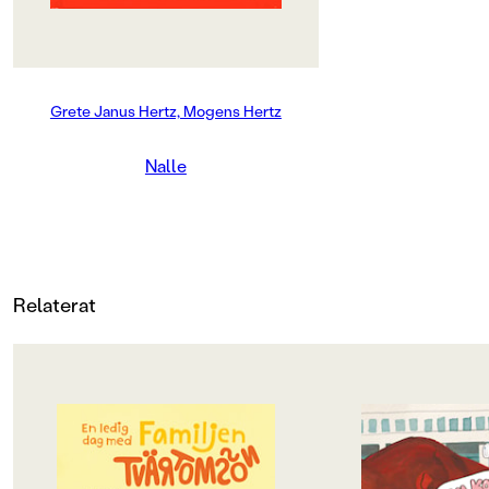
Matt/Silk bestruket
MILJÖMÄRKNING
Ja
Grete Janus Hertz, Mogens Hertz
CE-MÄRKNING
Nalle
Nej
Produktdetaljer
ISBN
Relaterat
9789129427080
ANTAL SIDOR
40
OM BOKEN
OM BOKEN
RYGGBREDD (MM)
Det här är familjen Tvärtomsson -
Jempa och jag är väl
en helt vanlig familj som har
typ. Hennes mamma
9