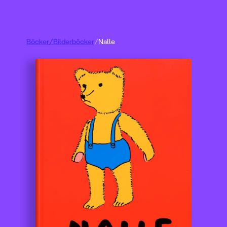
Böcker
/
Bilderböcker
/
Nalle