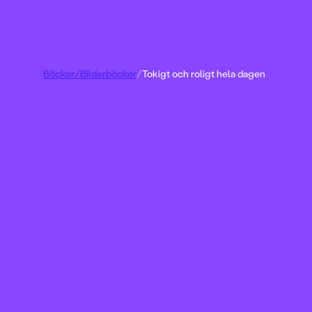
Böcker
/
Bilderböcker
/
Tokigt och roligt hela dagen