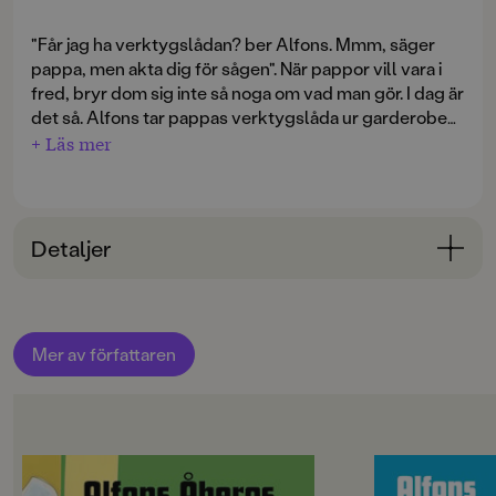
"Får jag ha verktygslådan? ber Alfons. Mmm, säger
pappa, men akta dig för sågen". När pappor vill vara i
fred, bryr dom sig inte så noga om vad man gör. I dag är
det så. Alfons tar pappas verktygslåda ur garderoben.
Men vad ska han bygga för någonting? Boken utkom
+ Läs mer
första gången 1973.
Detaljer
Bokinformation
ÅLDERSGRUPP
Mer av författaren
3-6
ORIGINALSPRÅK
Svenska
OM BOKEN
OM BOKEN
SPRÅK