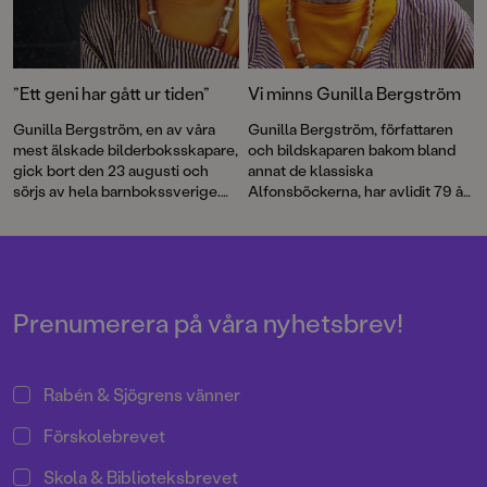
”Ett geni har gått ur tiden”
Vi minns Gunilla Bergström
Gunilla Bergström, en av våra
Gunilla Bergström, författaren
mest älskade bilderboksskapare,
och bildskaparen bakom bland
gick bort den 23 augusti och
annat de klassiska
sörjs av hela barnbokssverige.
Alfonsböckerna, har avlidit 79 år
Här har vi samlat några röster
gammal.
och reaktioner på hennes
bortgång.
Prenumerera på våra nyhetsbrev!
Rabén & Sjögrens vänner
Förskolebrevet
Skola & Biblioteksbrevet