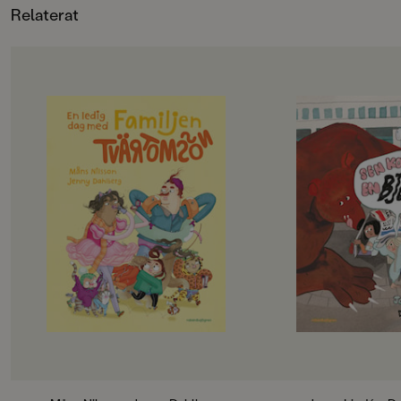
Relaterat
0.197
FORMAT
Kartonnage
,
Kartonnage
,
Kartonnage
,
OM BOKEN
OM BOKEN
Det här är familjen Tvärtomsson -
Jempa och jag är väl
en helt vanlig familj som har
typ. Hennes mamma
kalsongerna utanpå byxorna,
Hawaii, och så har 
precis som alla andra. Det är helg
häftiga saker. Radio
och då ska familjen hitta på något
lasersvärd och en eg
riktigt roligt, bestämmer barnen.
Men det passar aldrig
Det blir storstädning! NEEEEJ,
alla häftiga saker.
skriker föräldrarna, de vill gå till
– Det går inte nu, fö
badhuset och dinosauriemuseum!
städat, säger Jempa.
Okej, suckar barnen, men först
på landet.
måste föräldrarna få på sig skor och
Jempa är också helt 
jacka, och det tar en evig tid. På
En dag kommer hon p
badhuset måste man springa, så
gömma oss, och sen s
man inte ramlar och slår sig, och på
Den går till Ljusdal,
museet får man gärna pilla och
där finns det en gla
klättra på allt - särskilt det uråldriga
gratis glass. Fast jag