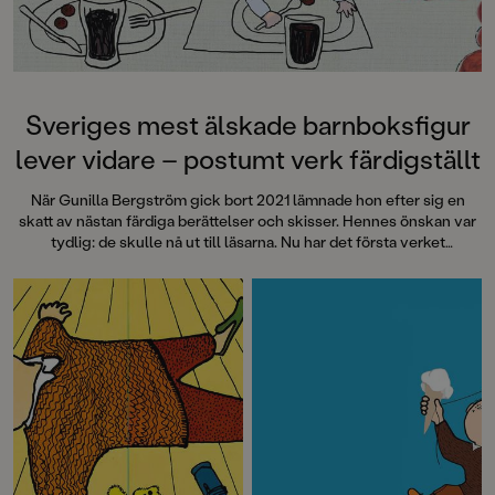
särskilt att rutscha med i Jenny
Dahlbergs bilder som inte sitter still
en enda sekund. På vartenda
uppslag finns tusen detaljer att
upptäcka. Inte minst delikat är att
följa familjens hund på dess
Sveriges mest älskade barnboksfigur
sniffande äventyr." - Pia Huss,
lever vidare – postumt verk färdigställt
DN"En bok som kommer att locka
till skratt hos såväl små som stora." -
När Gunilla Bergström gick bort 2021 lämnade hon efter sig en
BTJ.
skatt av nästan färdiga berättelser och skisser. Hennes önskan var
tydlig: de skulle nå ut till läsarna. Nu har det första verket
färdigställts med titeln
Julkalas, Alfons Åberg
.