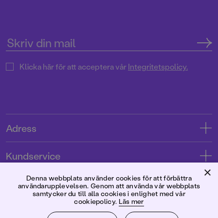
Klicka här för att acceptera vår
Integritetspolicy.
Adress
Adress
Kundservice
08-769 88 00
×
Kontakta oss
Denna webbplats använder cookies för att förbättra
Förlaget
användarupplevelsen. Genom att använda vår webbplats
Tryckerigatan 4
Kundservice
samtycker du till alla cookies i enlighet med vår
cookiepolicy.
Läs mer
Om oss
103 12 Stockholm
Följ oss
Användarvillkor intressenter