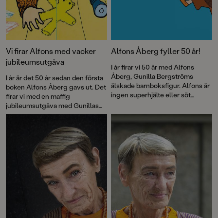
Vi firar Alfons med vacker
Alfons Åberg fyller 50 år!
jubileumsutgåva
I år firar vi 50 år med Alfons
Åberg, Gunilla Bergströms
I år är det 50 år sedan den första
älskade barnboksfigur. Alfons är
boken Alfons Åberg gavs ut. Det
ingen superhjälte eller söt
firar vi med en maffig
sagofigur, han är bara vanlig som
jubileumsutgåva med Gunillas
vi. Och kanske är det just därför
Bergströms bästa
som han blivit vår kompis.
Alfonsberättelser – utvalda av
författaren själv.