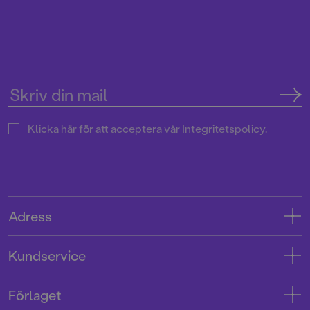
Klicka här för att acceptera vår
Integritetspolicy.
Adress
Adress
Kundservice
08-769 88 00
Kontakta oss
Förlaget
Tryckerigatan 4
Kundservice