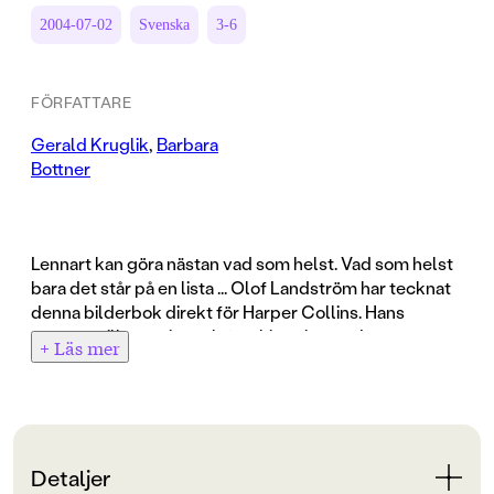
2004-07-02
Svenska
3-6
FÖRFATTARE
Gerald Kruglik
,
Barbara
Bottner
Lennart kan göra nästan vad som helst. Vad som helst
bara det står på en lista ... Olof Landström har tecknat
denna bilderbok direkt för Harper Collins. Hans
suveräna illustrationer lyfter historien om Lennart och
+ Läs mer
Albert till existentiella höjder. Lena Landström har
gjort en följsam översättning. Lennart skriver listor på
allting. Han kan göra vad som helst, bara det står på en
lista. Men hans nyvunne vän Albert är en helt annan
typ. Albert påstår att det är ett äventyr att ändra sig!
Detaljer
De får uppleva en fantastisk dag tillsammans, dagen