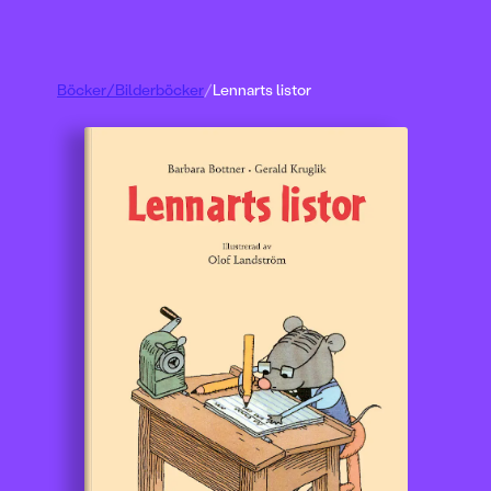
Böcker
/
Bilderböcker
/
Lennarts listor