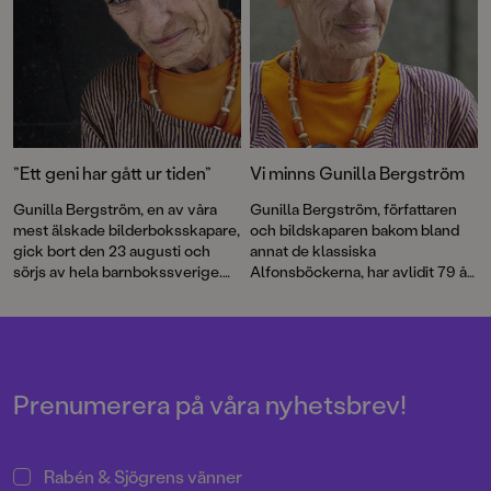
”Ett geni har gått ur tiden”
Vi minns Gunilla Bergström
Gunilla Bergström, en av våra
Gunilla Bergström, författaren
mest älskade bilderboksskapare,
och bildskaparen bakom bland
gick bort den 23 augusti och
annat de klassiska
sörjs av hela barnbokssverige.
Alfonsböckerna, har avlidit 79 år
Här har vi samlat några röster
gammal.
och reaktioner på hennes
bortgång.
Prenumerera på våra nyhetsbrev!
Rabén & Sjögrens vänner