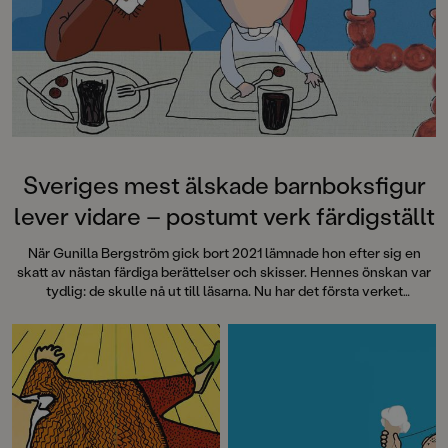
medryckande bilderbok." - Erika
Hallhagen tipsar om årets bästa
böcker för barn och unga i
SvD"Mycket underhållande,
särskilt att rutscha med i Jenny
Dahlbergs bilder som inte sitter still
en enda sekund. På vartenda
uppslag finns tusen detaljer att
upptäcka. Inte minst delikat är att
följa familjens hund på dess
Sveriges mest älskade barnboksfigur
sniffande äventyr." - Pia Huss,
lever vidare – postumt verk färdigställt
DN"En bok som kommer att locka
till skratt hos såväl små som stora." -
När Gunilla Bergström gick bort 2021 lämnade hon efter sig en
BTJ.
skatt av nästan färdiga berättelser och skisser. Hennes önskan var
tydlig: de skulle nå ut till läsarna. Nu har det första verket
färdigställts med titeln
Julkalas, Alfons Åberg
.