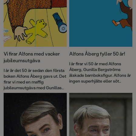
Vi firar Alfons med vacker
Alfons Åberg fyller 50 år!
jubileumsutgåva
I år firar vi 50 år med Alfons
Åberg, Gunilla Bergströms
I år är det 50 år sedan den första
älskade barnboksfigur. Alfons är
boken Alfons Åberg gavs ut. Det
ingen superhjälte eller söt
firar vi med en maffig
sagofigur, han är bara vanlig som
jubileumsutgåva med Gunillas
vi. Och kanske är det just därför
Bergströms bästa
som han blivit vår kompis.
Alfonsberättelser – utvalda av
författaren själv.