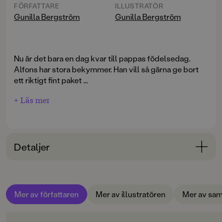
FÖRFATTARE
ILLUSTRATÖR
Gunilla Bergström
Gunilla Bergström
Nu är det bara en dag kvar till pappas födelsedag.
Alfons har stora bekymmer. Han vill så gärna ge bort
ett riktigt fint paket ...
+ Läs mer
Detaljer
Bokinformation
ÅLDERSGRUPP
Mer av författaren
Mer av illustratören
Mer av sam
3-6
ORIGINALSPRÅK