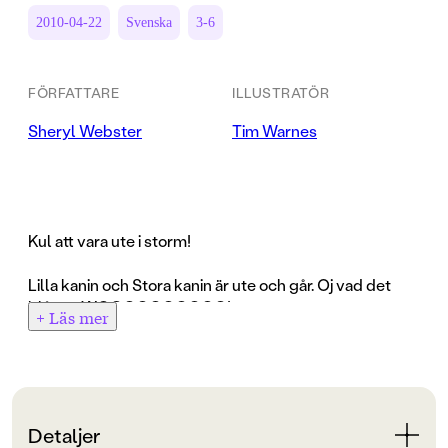
2010-04-22
Svenska
3-6
FÖRFATTARE
ILLUSTRATÖR
Sheryl Webster
Tim Warnes
Kul att vara ute i storm!
Lilla kanin och Stora kanin är ute och går. Oj vad det
blåser: WOOOOOOOOOO!
+ Läs mer
Lilla kanin springer före, och Stora kanin ropar: "Vänta
på MIG!" Men Lilla kanin hör något helt annat i stormen
- och gör något helt annat! Han gör bara som han ska,
tror han! Fast det blir tvärtom. Och Lilla kanin har aldrig
förut haft SÅ roligt!
Detaljer
En kul högläsnings-saga med roliga ordlekar och