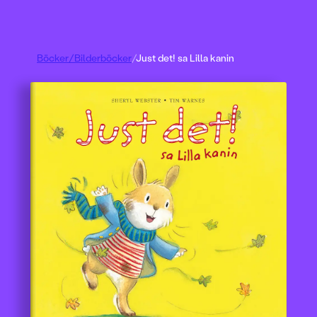
Böcker
/
Bilderböcker
/
Just det! sa Lilla kanin