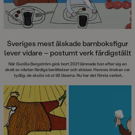
böcker för barn och unga i
SvD"Mycket underhållande,
särskilt att rutscha med i Jenny
Dahlbergs bilder som inte sitter still
en enda sekund. På vartenda
uppslag finns tusen detaljer att
upptäcka. Inte minst delikat är att
följa familjens hund på dess
Sveriges mest älskade barnboksfigur
sniffande äventyr." - Pia Huss,
lever vidare – postumt verk färdigställt
DN"En bok som kommer att locka
till skratt hos såväl små som stora." -
När Gunilla Bergström gick bort 2021 lämnade hon efter sig en
BTJ.
skatt av nästan färdiga berättelser och skisser. Hennes önskan var
tydlig: de skulle nå ut till läsarna. Nu har det första verket
färdigställts med titeln
Julkalas, Alfons Åberg
.