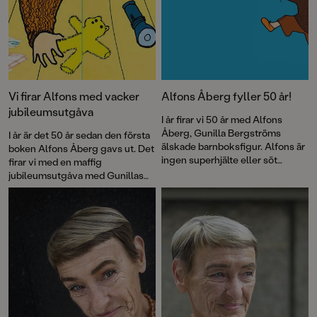
Vi firar Alfons med vacker
Alfons Åberg fyller 50 år!
jubileumsutgåva
I år firar vi 50 år med Alfons
Åberg, Gunilla Bergströms
I år är det 50 år sedan den första
älskade barnboksfigur. Alfons är
boken Alfons Åberg gavs ut. Det
ingen superhjälte eller söt
firar vi med en maffig
sagofigur, han är bara vanlig som
jubileumsutgåva med Gunillas
vi. Och kanske är det just därför
Bergströms bästa
som han blivit vår kompis.
Alfonsberättelser – utvalda av
författaren själv.