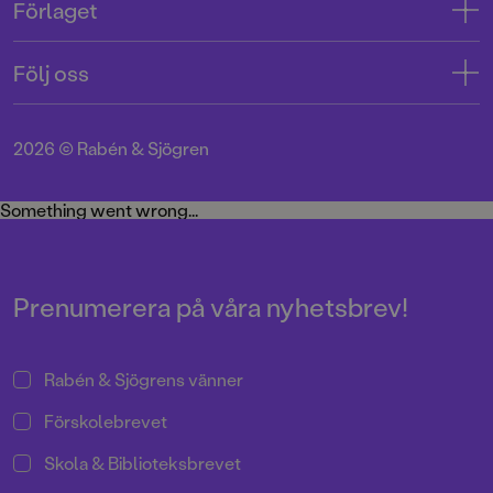
Förlaget
Tryckerigatan 4
Kundservice
Om oss
103 12 Stockholm
Följ oss
Användarvillkor intressenter
Jobba hos oss
Org.nr: 556045-7748
Användarvillkor nyhetsbrev
Facebook
Manus
2026
©
Rabén & Sjögren
Integritetspolicy
Instagram
Medarbetare
Cookie Policy
Twitter
Something went wrong...
Miljö och hållbarhet
Pressrum
Prenumerera på våra nyhetsbrev!
Rabén & Sjögrens vänner
Förskolebrevet
Skola & Biblioteksbrevet