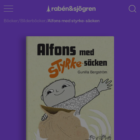
Böcker
/
Bilderböcker
/
Alfons med styrke-säcken