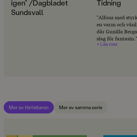
Svenska
igen” /Dagbladet
Tidning
Sundsvall
SERIE
"Alfons med styr
Alfons
en varm och vänli
där Gunilla Bergs
PUBLICERINGSDATUM
slag för fantasin.
2010-09-10
+ Läs mer
Produktion
MILJÖMÄRKNING
Nej
CE-MÄRKNING
Nej
Produktdetaljer
Mer av författaren
Mer av samma serie
ISBN
9789129675474
ANTAL SIDOR