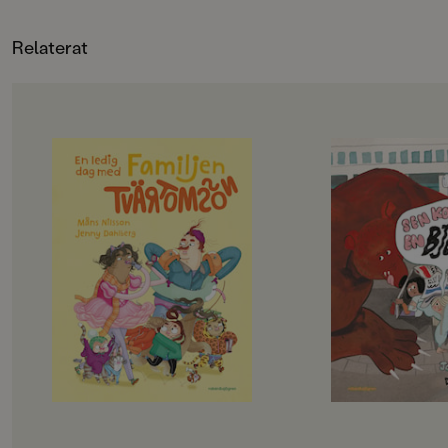
Relaterat
OM BOKEN
OM BOKEN
Det här är familjen Tvärtomsson -
Jempa och jag är väl
en helt vanlig familj som har
typ. Hennes mamma
kalsongerna utanpå byxorna,
Hawaii, och så har 
precis som alla andra. Det är helg
häftiga saker. Radio
och då ska familjen hitta på något
lasersvärd och en eg
riktigt roligt, bestämmer barnen.
Men det passar aldrig
Det blir storstädning! NEEEEJ,
alla häftiga saker.
skriker föräldrarna, de vill gå till
– Det går inte nu, fö
badhuset och dinosauriemuseum!
städat, säger Jempa.
Okej, suckar barnen, men först
på landet.
måste föräldrarna få på sig skor och
Jempa är också helt 
jacka, och det tar en evig tid. På
En dag kommer hon p
badhuset måste man springa, så
gömma oss, och sen s
man inte ramlar och slår sig, och på
Den går till Ljusdal,
museet får man gärna pilla och
där finns det en gla