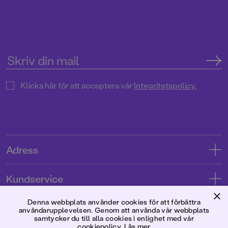
Klicka här för att acceptera vår
Integritetspolicy.
Adress
Adress
Kundservice
08-769 88 00
×
Kontakta oss
Denna webbplats använder cookies för att förbättra
Förlaget
användarupplevelsen. Genom att använda vår webbplats
Tryckerigatan 4
Kundservice
samtycker du till alla cookies i enlighet med vår
cookiepolicy.
Läs mer
Om oss