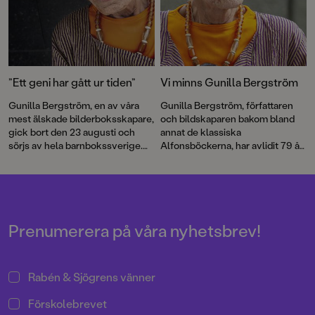
”Ett geni har gått ur tiden”
Vi minns Gunilla Bergström
Gunilla Bergström, en av våra
Gunilla Bergström, författaren
mest älskade bilderboksskapare,
och bildskaparen bakom bland
gick bort den 23 augusti och
annat de klassiska
sörjs av hela barnbokssverige.
Alfonsböckerna, har avlidit 79 år
Här har vi samlat några röster
gammal.
och reaktioner på hennes
bortgång.
Prenumerera på våra nyhetsbrev!
Rabén & Sjögrens vänner
Förskolebrevet