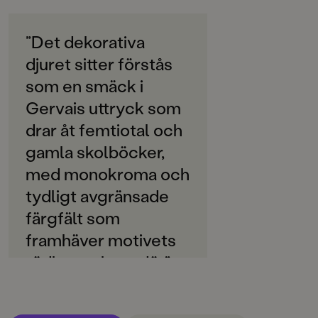
ORIGINALTITEL
La coccinelle
”Det dekorativa
djuret sitter förstås
ORIGINALSPRÅK
Franska
som en smäck i
Gervais uttryck som
ÖVERSÄTTARE
Susanna Hellsing
drar åt femtiotal och
gamla skolböcker,
SPRÅK
med monokroma och
Svenska
tydligt avgränsade
PUBLICERINGSDATUM
färgfält som
2017-02-02
framhäver motivets
Produktion
rödhet och rondör.”
MILJÖMÄRKNING
/Aftonbladet
Nej