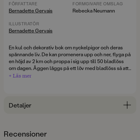
FÖRFATTARE
FORMGIVARE OMSLAG
Bernadette Gervais
Rebecka Neumann
ILLUSTRATÖR
Bernadette Gervais
En kul och dekorativ bok om nyckelpigor och deras
spännande liv. De kan promenera upp och ner, flyga på
en höjd av 2 km och proppa i sig upp till 50 bladlöss
om dagen. Äggen läggs på ett löv med bladlöss så att
larverna har massor med mat när de kläcks.
+ Läs mer
Nyckelpigor är gula utan synliga prickar när de föds,
men blir röda och prickiga efter bara några timmar.
Detaljer
Bokinformation
ÅLDERSGRUPP
Recensioner
3-6