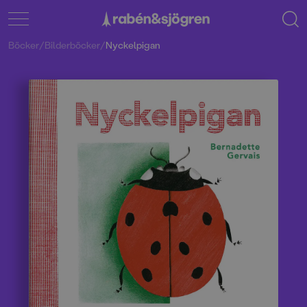
Böcker
/
Bilderböcker
/
Nyckelpigan