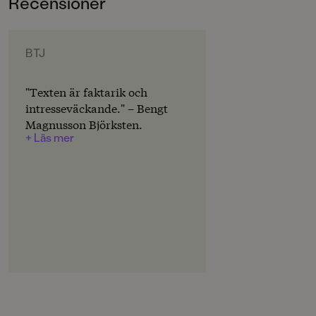
Recensioner
3-6
något i tid.
ORIGINALTITEL
Destination: Planet Earth
BTJ
ORIGINALSPRÅK
"Texten är faktarik och
Engelska
intresseväckande." – Bengt
Magnusson Björksten.
ÖVERSÄTTARE
+ Läs mer
Annika Meijer
SPRÅK
Svenska
PUBLICERINGSDATUM
2018-05-04
Produktion
PAPPER
bestruket,