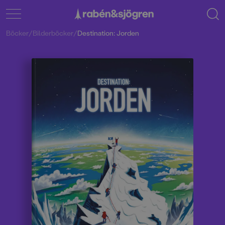
Böcker
/
Bilderböcker
/
Destination: Jorden