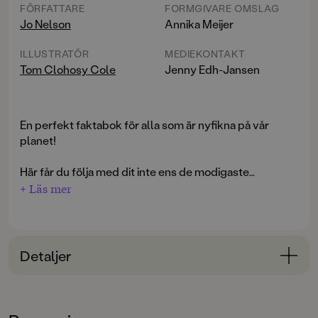
FÖRFATTARE
FORMGIVARE OMSLAG
Jo Nelson
Annika Meijer
ILLUSTRATÖR
MEDIEKONTAKT
Tom Clohosy Cole
Jenny Edh-Jansen
En perfekt faktabok för alla som är nyfikna på vår
planet!
Här får du följa med dit inte ens de modigaste
äventyrarna har lyckats ta sig - från botten av den
+ Läs mer
mörkaste djuphavsgraven och bort till det yttersta
skiktet av vår atmosfär. Lär dig allt om hur berg blir till
och varför det snöar vid Nordpolen men är varmt vid
ekvatorn. Ta skydd från jordbävningar och
Detaljer
vulkanutbrott och häng med i vattnets kretslopp. Läs
om kontinentalplattor, klimatzoner, ozonlager och
Bokinformation
ekosystem. Upptäck hela vår fantastiska planet - men
ÅLDERSGRUPP
också det som hotar att förstöra den om vi inte gör