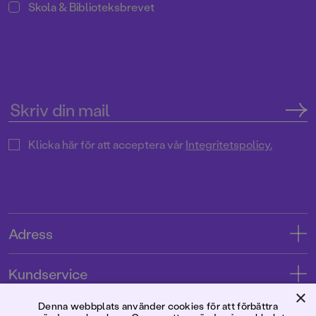
Skola & Biblioteksbrevet
Klicka här för att acceptera vår
Integritetspolicy.
Adress
Adress
Kundservice
08-769 88 00
×
Kontakta oss
Denna webbplats använder cookies för att förbättra
Förlaget