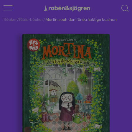
Böcker
/
Bilderböcker
/
Mortina och den förskräckliga kusinen