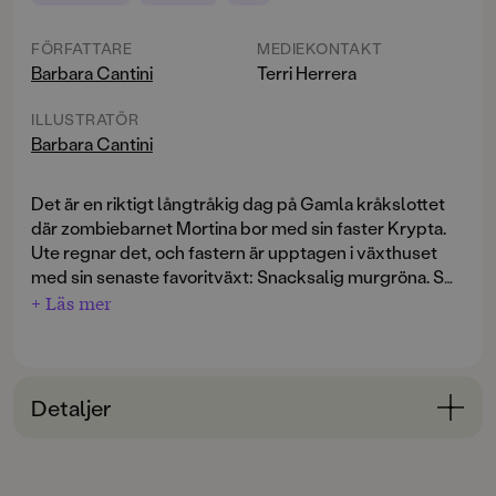
FÖRFATTARE
MEDIEKONTAKT
Barbara Cantini
Terri Herrera
ILLUSTRATÖR
Barbara Cantini
Det är en riktigt långtråkig dag på Gamla kråkslottet
där zombiebarnet Mortina bor med sin faster Krypta.
Ute regnar det, och fastern är upptagen i växthuset
med sin senaste favoritväxt: Snacksalig murgröna. Så
när det ringer på dörren blir Mortina glatt överraskad.
+ Läs mer
Men hu! Det är hennes snobbiga, urtrista kusin Dilbert!
Vem har bjudit dit honom? Innan Mortina vet ordet av
ringer det på dörren igen. Och igen, och igen, och igen!
Snart är alla Mortinas vänner samlade, men fastern
Detaljer
själv syns inte till någonstans. Hon är spårlöst
försvunnen! Och det dröjer inte länge förrän även
Bokinformation
Mortinas vän Stella försvinner. Vad är det som händer
ÅLDERSGRUPP
egentligen? Vem har bjudit dit alla barnen? Och varför