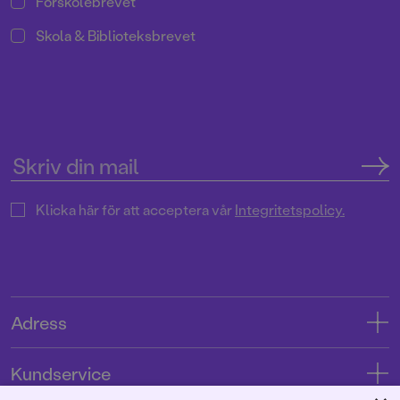
Förskolebrevet
Skola & Biblioteksbrevet
Klicka här för att acceptera vår
Integritetspolicy.
Adress
Adress
Kundservice
08-769 88 00