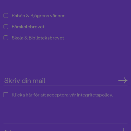
rilshjärta
, tillbaka med en lyrisk
roman om den första
Rabén & Sjögrens vänner
förälskelsen. Välkommen till ett
nytt bokår!
Förskolebrevet
Skola & Biblioteksbrevet
Klicka här för att acceptera vår
Integritetspolicy.