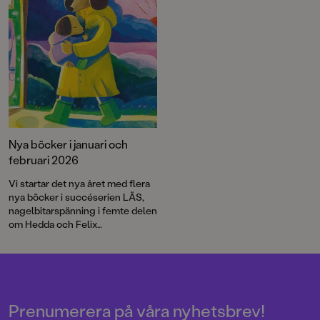
Nya böcker i januari och
februari 2026
Vi startar det nya året med flera
nya böcker i succéserien LÄS,
nagelbitarspänning i femte delen
om Hedda och Felix
i "Fruktansvärda grejer som
ingen får veta" och en sprillans
ny berättelse
om Skateboardklubben
Blåmärket. Dessutom är Moa
Backe Åstot, författare till de
Prenumerera på våra nyhetsbrev!
kritikerrosade
Himlabrand
och
Fjä