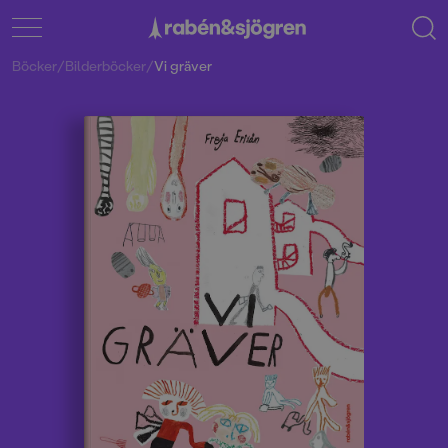
Böcker
/
Bilderböcker
/
Vi gräver