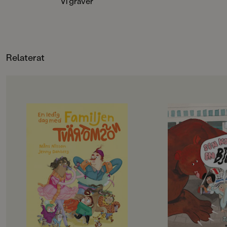
Vi gräver
behaget (2021), debuterar nu
serieskaparen och bildkonstnären
Freja Erixån med sin första bok för
de yngre läsarna. Med
pricksäkerhet för barnens inre
Relaterat
tankar, och yttre förhållningsätt
visar Freja att hon skrivit in sig i
barnbokgenren med djärva bilder
och rakt språk.
OM BOKEN
OM BOKEN
Det här är familjen Tvärtomsson -
Jempa och jag är väl
en helt vanlig familj som har
typ. Hennes mamma
kalsongerna utanpå byxorna,
Hawaii, och så har 
precis som alla andra. Det är helg
häftiga saker. Radio
och då ska familjen hitta på något
lasersvärd och en eg
riktigt roligt, bestämmer barnen.
Men det passar aldrig
Det blir storstädning! NEEEEJ,
alla häftiga saker.
skriker föräldrarna, de vill gå till
– Det går inte nu, fö
badhuset och dinosauriemuseum!
städat, säger Jempa.
Okej, suckar barnen, men först
på landet.
måste föräldrarna få på sig skor och
Jempa är också helt 