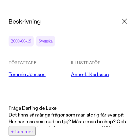
Beskrivning
2000-06-19
Svenska
FÖRFATTARE
ILLUSTRATÖR
Tommie Jönsson
Anne-Li Karlsson
Fråga Darling de Luxe
Det finns så många frågor som man aldrig får svar på:
Hur har man sex med en tjej? Måste man bo ihop? Och
kan man fortfarande ha nakensuparfester då? Hur fan
+ Läs mer
ska man göra slut utan att hon blir ledsen? Kan tjejer