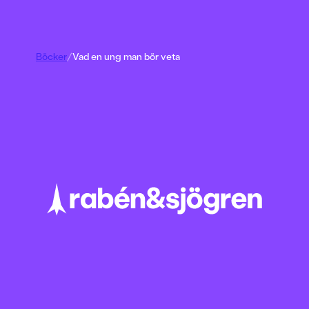
Böcker
/
Vad en ung man bör veta