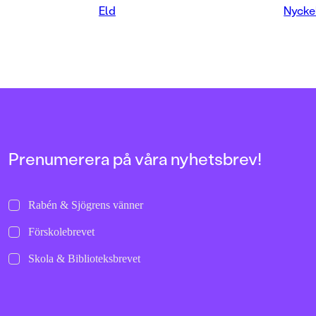
över.
Eld
Nycke
Prenumerera på våra nyhetsbrev!
Rabén & Sjögrens vänner
Förskolebrevet
Skola & Biblioteksbrevet