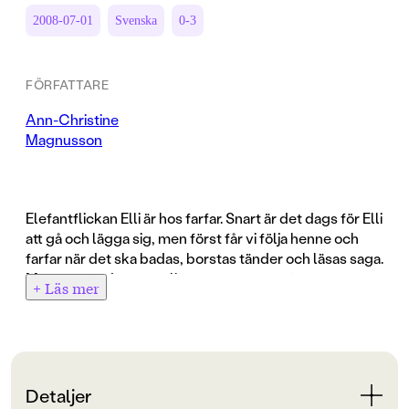
2008-07-01
Svenska
0-3
FÖRFATTARE
Ann-Christine
Magnusson
Elefantflickan Elli är hos farfar. Snart är det dags för Elli
att gå och lägga sig, men först får vi följa henne och
farfar när det ska badas, borstas tänder och läsas saga.
Men vem är det egentligen som somnar först ...
+ Läs mer
En vacker fotoberättelse om relationer och
omvårdnad. De uttrycksfulla dockorna och
välkomponerade bilderna engagerar både stora och
små läsare. Ett litet mästerverk som gärna får ligga
Detaljer
framme länge!