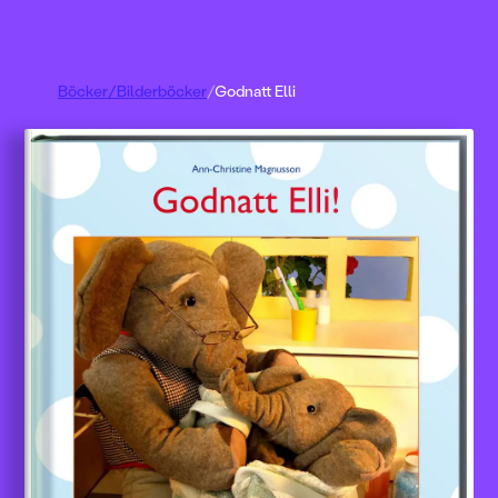
Böcker
/
Bilderböcker
/
Godnatt Elli