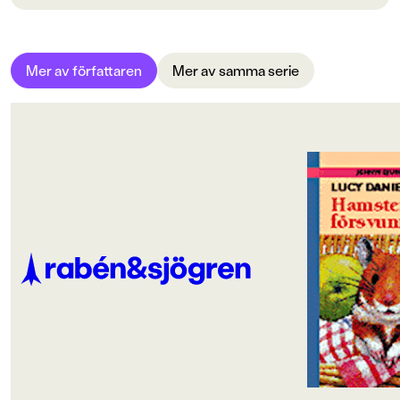
Bokinformation
ORIGINALTITEL
Mer av författaren
Mer av samma serie
Hamster in a hamper
ORIGINALSPRÅK
Svenska
ÖVERSÄTTARE
Carla Wiberg
SPRÅK
Svenska
SERIE
Jennys djurgård