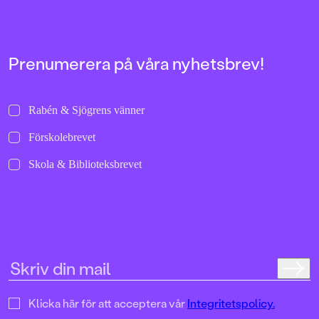
bilder att titta läng
Jenny Dahlberg som
illustrerat för Kamr
om första boken – F
Tvärtomsson:"Fart o
Prenumerera på våra nyhetsbrev!
byxorna på huvudet 
komikern Måns Nils
Kamratpostenfavori
Dahlberg slår sina p
Rabén & Sjögrens vänner
denna galet kaosiga
medryckande bilderb
Förskolebrevet
Hallhagen tipsar om 
böcker för barn och 
Skola & Biblioteksbrevet
SvD"Mycket underhå
särskilt att rutscha
Dahlbergs bilder som 
en enda sekund. På 
uppslag finns tusen d
upptäcka. Inte minst 
följa familjens hund
sniffande äventyr." -
DN"En bok som komm
till skratt hos såväl 
Klicka här för att acceptera vår
Integritetspolicy.
BTJ.