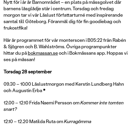
Nytt för i år är Barnområdet – en plats på mässgolvet där
barnens läsglädje står i centrum. Torsdag och fredag
morgon tar vi vår Läslust författarturné med inspirerande
samtal till Göteborg. Föranmäl dig för fin goodiebag och
frukostfika!
Här är programmet för vår monterscen i B05:22 från Rabén
& Sjögren och B. Wahlströms. Övriga programpunkter
hittar du på
bokmassan.se
och i Bokmässans app. Hoppas vi
ses på mässan!
Torsdag 28 september
09.30 – 10.00 Läslustmorgon med Kerstin Lundberg Hahn
och Augustin Erba
*
12.00 – 12.10 Frida Naemi Persson om
Kommer inte tomten
snart?
12.10 – 12.20 Matilda Ruta om
Kurragömma