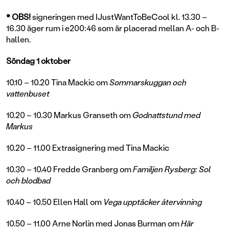
*
OBS!
signeringen med IJustWantToBeCool kl. 13.30 –
16.30 äger rum i e200:46 som är placerad mellan A- och B-
hallen.
Söndag 1 oktober
10.10 – 10.20 Tina Mackic om
Sommarskuggan och
vattenbuset
10.20 – 10.30 Markus Granseth om
Godnattstund med
Markus
10.20 – 11.00 Extrasignering med Tina Mackic
10.30 – 10.40 Fredde Granberg om
Familjen Rysberg: Sol
och blodbad
10.40 – 10.50 Ellen Hall om
Vega upptäcker återvinning
10.50 – 11.00 Arne Norlin med Jonas Burman om
Här