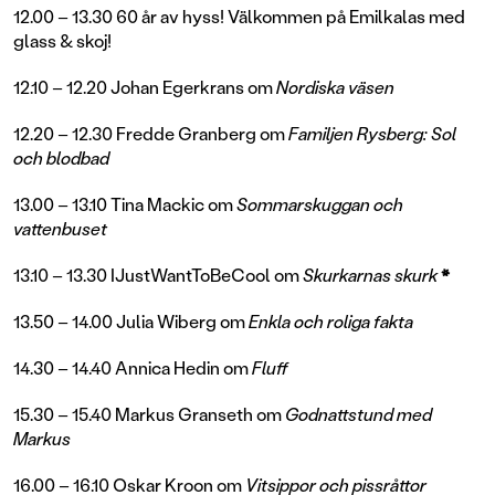
12.00 – 13.30 60 år av hyss! Välkommen på Emilkalas med
glass & skoj!
12.10 – 12.20 Johan Egerkrans om
Nordiska väsen
12.20 – 12.30 Fredde Granberg om
Familjen Rysberg: Sol
och blodbad
13.00 – 13.10 Tina Mackic om
Sommarskuggan och
vattenbuset
13.10 – 13.30 IJustWantToBeCool om
Skurkarnas skurk
*
13.50 – 14.00 Julia Wiberg om
Enkla och roliga fakta
14.30 – 14.40 Annica Hedin om
Fluff
15.30 – 15.40 Markus Granseth om
Godnattstund med
Markus
16.00 – 16.10 Oskar Kroon om
Vitsippor och pissråttor