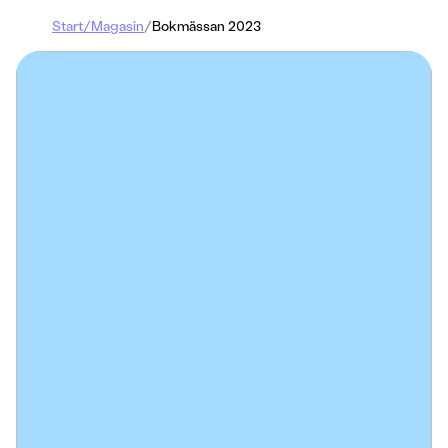
Start
/
Magasin
/
Bokmässan 2023