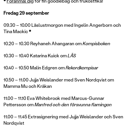
*
Föranmäl dig
för fin goodiebag och frukostfika!
Fredag 29 september
09.30 – 10.00 Läslustmorgon med Ingelin Angerborn och
Tina Mackic
*
10.20 – 10.30 Reyhaneh Ahangaran om
Kompisboken
10.30 – 10.40 Katarina Kuick om
LÄS
10.40 – 10.50 Malin Edgren om
Rekordkompisar
10.50 – 11.00 Jujja Weislander med Sven Nordqvist om
Mamma Mu och Kråkan
11.00 – 11.10 Eva Whitebrook med Marcus-Gunnar
Pettersson om
Manfred och den försvunna flamingon
11.00 – 11.45 Extrasignering med Jujja Weislander och Sven
Nordqvist