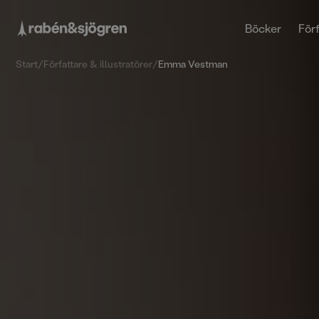
Böcker
Förf
Start
/
Författare & illustratörer
/
Emma Vestman