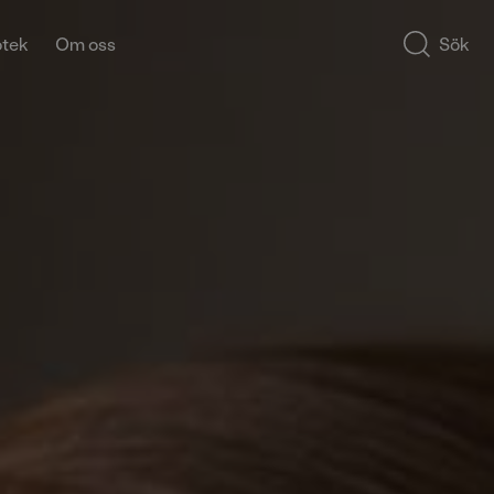
otek
Om oss
Sök