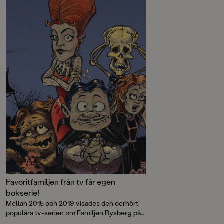
Jacko och Janna som kanske kan
karaktärer bjuder de
förvandla henne till en helt vanlig
rolig läsning för hel
levande tonåring ...Blod suger är
kapitelbok att läsa sj
fjärde fristående boken i den
tillsammans.
hyllade serien om vampyrfamiljen
Rysberg. Rysligt roligt och
genomillustrerad med färgbilder av
Mikael Riesebeck.
Favoritfamiljen från tv får egen
bokserie!
Mellan 2015 och 2019 visades den oerhört
populära tv-serien om Familjen Rysberg på
SVT och 2016 vann den Kristallen för Bästa