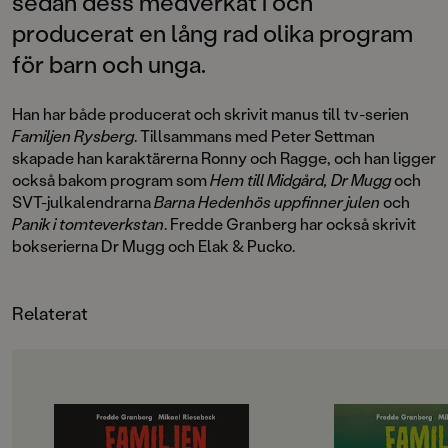
sedan dess medverkat i och
producerat en lång rad olika program
för barn och unga.
Han har både producerat och skrivit manus till tv-serien
Familjen Rysberg
. Tillsammans med Peter Settman
skapade han karaktärerna Ronny och Ragge, och han ligger
också bakom program som
Hem till Midgård, Dr Mugg
och
SVT-julkalendrarna
Barna Hedenhös uppfinner julen
och
Panik i tomteverkstan
. Fredde Granberg har också skrivit
bokserierna Dr Mugg och Elak & Pucko.
Relaterat
OM BOKEN
OM BOKEN
"Som vanligt kryllar det av dråpliga
"Texten är lättillgän