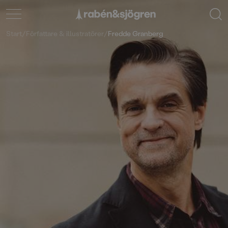
Start
/
Författare & illustratörer
/
Fredde Granberg