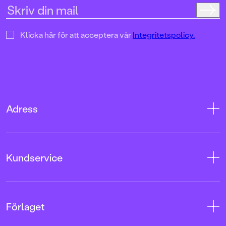
Klicka här för att acceptera vår
Integritetspolicy.
Adress
Adress
Kundservice
08-769 88 00
Tryckerigatan 4
Kontakta oss
Förlaget
103 12 Stockholm
Kundservice