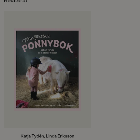
OM BOKEN
Tycker du att hästar är det bästa
som finns och drömmer om att
börja rida? Då är den här boken
något för dig!
Här får du lära dig allt som kan vara
bra att veta – hur du ryktar och
sköter om hästen, vilken
utrustning som behövs, grunderna
i ridning och hur det fungerar på
ridskolan. Vad betyder det när
hästen lägger öronen bakåt eller
håller svansen högt? Och vad heter
hästens olika färger?Sist men inte
minst avslutas boken med tips på
flätor och frisyrer och annat skojigt
pyssel du kan göra med och för din
häst. Varför inte göra en riktigt
Katja Tydén, Linda Eriksson