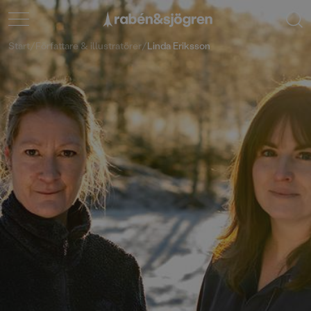
Start
/
Författare & illustratörer
/
Linda Eriksson