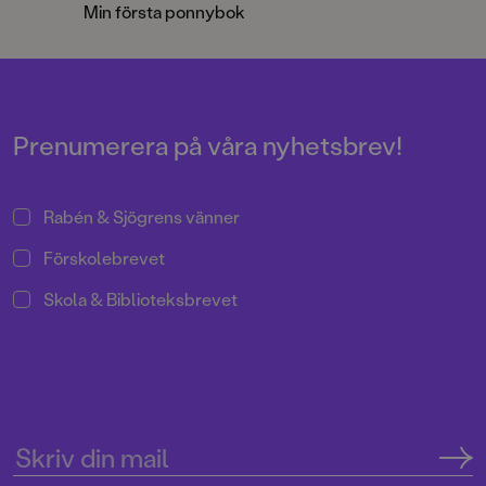
smaskig tårta till din ponny när
Min första ponnybok
den fyller år?Min första ponnybok
är en grundläggande faktabok för
de yngre läsarna, fullspäckad med
härliga färgbilder och informativa
illustrationer.
Prenumerera på våra nyhetsbrev!
Rabén & Sjögrens vänner
Förskolebrevet
Skola & Biblioteksbrevet