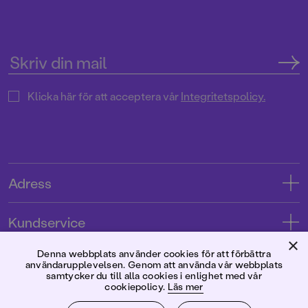
Klicka här för att acceptera vår
Integritetspolicy.
Adress
Adress
Kundservice
08-769 88 00
×
Kontakta oss
Denna webbplats använder cookies för att förbättra
Förlaget
Tryckerigatan 4
användarupplevelsen. Genom att använda vår webbplats
Kundservice
samtycker du till alla cookies i enlighet med vår
cookiepolicy.
Läs mer
Om oss
103 12 Stockholm
Följ oss
Användarvillkor intressenter