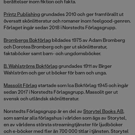
berättelser inom fiktion och fakta.
Printz Publishing
grundades 2010 och ger framförallt ut
översatt skönlitteratur och romaner inom feelgood-genren.
Förlaget ingår sedan 2018 i Norstedts Förlagsgrupp.
Brombergs Bokförlag
bildades 1975 av Adam Bromberg
och Dorotea Bromberg och ger ut skönlitteratur,
faktaböcker samt barn- och ungdomsböcker.
B. Wahlströms Bokförlag
grundades 1911 av Birger
Wahlström och ger ut böcker för barn och unga.
Massolit Förlag
startade som Ica Bokförlag 1945 och ingår
sedan 2017 i Norstedts Förlagsgrupp. Massolit ger ut
svensk och utländsk skönlitteratur.
Norstedts Förlagsgrupp är en del av
Storytel Books AB
,
som samlar alla förlagshus i världen som ägs av Storytel,
en av världens största streamingtjänster för ljudböcker
och e-böcker med fler än 700 000 titlar i tjänsten. Storytel