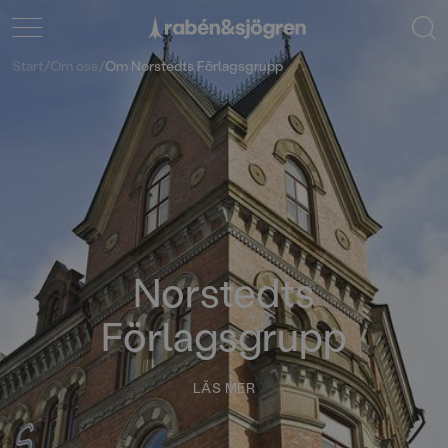
Start
/
Om oss
/
Om Norstedts Förlagsgrupp
Norstedts
Förlagsgrupp
LÄS MER