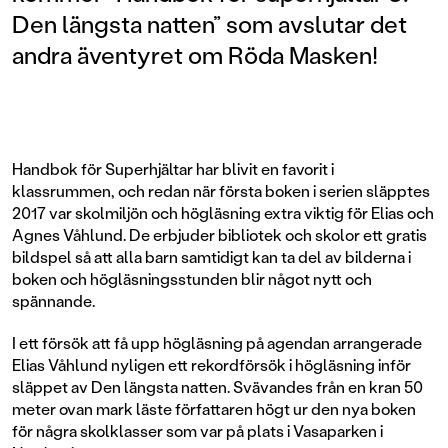
Den längsta natten” som avslutar det
andra äventyret om Röda Masken!
Handbok för Superhjältar har blivit en favorit i
klassrummen, och redan när första boken i serien släpptes
2017 var skolmiljön och högläsning extra viktig för Elias och
Agnes Våhlund. De erbjuder bibliotek och skolor ett gratis
bildspel så att alla barn samtidigt kan ta del av bilderna i
boken och högläsningsstunden blir något nytt och
spännande.
I ett försök att få upp högläsning på agendan arrangerade
Elias Våhlund nyligen ett rekordförsök i högläsning inför
släppet av Den längsta natten. Svävandes från en kran 50
meter ovan mark läste författaren högt ur den nya boken
för några skolklasser som var på plats i Vasaparken i