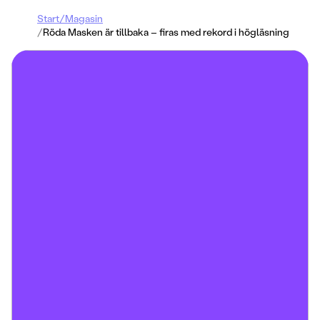
Start
/
Magasin
/
Röda Masken är tillbaka – firas med rekord i högläsning