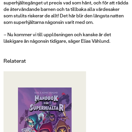
superhjältegänget ut precis vad som hänt, och för att rädda
de återvändande barnen och ta tillbaka alla värdesaker
som stulits riskerar de allt! Det här blir den längsta natten
som superhjältarna någonsin varit med om.
– Nu kommer vi till upplösningen och kanske är det
läskigare än någonsin tidigare, säger Elias Våhlund.
Relaterat
OM BOKEN
Lisa, Robert och Max har äntligen
listat ut sambandet mellan
återvändarna och alla inbrotten i
Rosenhill. Nu gäller det bara att få
ett slut på det hela. Samtidigt är