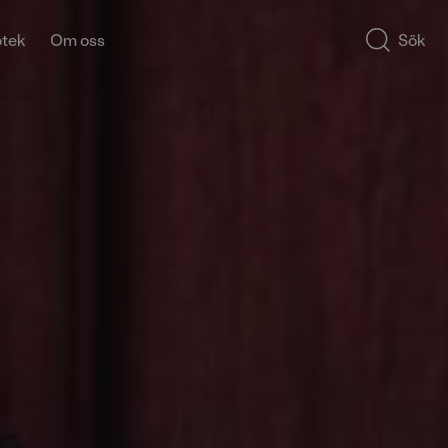
otek
Om oss
Sök