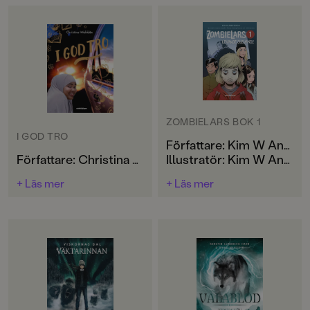
ZOMBIELARS BOK 1
I GOD TRO
Författare: Kim W Andersson
Författare: Christina Wahldén
Illustratör: Kim W Andersson
+ Läs mer
+ Läs mer
Ladda ner Hawa.pdf
Ladda ner
ZombieLarsBok1.pdf
Hawa drömmer om en
Lars är rätt ensam i skolan.
framtid som polis. Men än
Rektorn tror att lika barn
så länge får hon nöja sig
leker bäst, och det gör livet
med sin egen detektivbyrå,
svårt för den som är en
och att läsa spännande
zombie. Eller levande död
böcker och lösa chiffer i
som det faktiskt kallas. Tills
Deckarklubben.
Lars lär känna Robert som