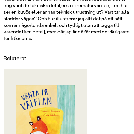
nog varit de tekniska detaljerna i prematurvården, t.ex. hur
ser en kuvös eller annan teknisk utrustning ut? Vart tar alla
sladdar vägen? Och hur illustrerar jag allt det på ett sätt
som är någorlunda enkelt och tydligt utan att lägga till
varenda liten detalj, men där jag ändå får med de viktigaste
funktionerna.
Relaterat
OM BOKEN
Emil väntar och längtar. Han ska
snart bli storebror! Men när hans
lilla syskon Våfflan föds är det
fortfarande vintervantväder, inte
alls vår som mamma hade lovat.
Våfflan är väldigt liten och måste bo