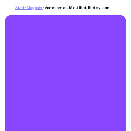
Start
/
Magasin
/
Varmt om att få ett litet, litet syskon