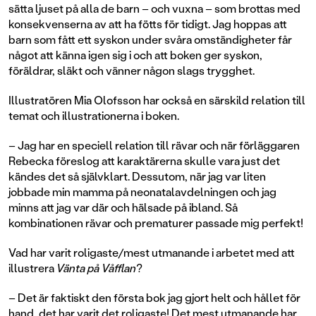
sätta ljuset på alla de barn – och vuxna – som brottas med
konsekvenserna av att ha fötts för tidigt. Jag hoppas att
barn som fått ett syskon under svåra omständigheter får
något att känna igen sig i och att boken ger syskon,
föräldrar, släkt och vänner någon slags trygghet.
Illustratören Mia Olofsson har också en särskild relation till
temat och illustrationerna i boken.
– Jag har en speciell relation till rävar och när förläggaren
Rebecka föreslog att karaktärerna skulle vara just det
kändes det så självklart. Dessutom, när jag var liten
jobbade min mamma på neonatalavdelningen och jag
minns att jag var där och hälsade på ibland. Så
kombinationen rävar och prematurer passade mig perfekt!
Vad har varit roligaste/mest utmanande i arbetet med att
illustrera
Vänta på Våfflan
?
– Det är faktiskt den första bok jag gjort helt och hållet för
hand, det har varit det roligaste! Det mest utmanande har