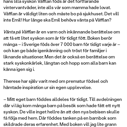
hans lilla syskon Våfflan föds är det fortfarande
vintervantväder, inte alls vår som mamma hade lovat.
Våfflan är väldigt liten och måste bo på sjukhuset. Det vill
inte Emil! Hur länge ska Emil behöva vänta på Våfflan?
Vänta på Våfflan
är en varm och inkännande berättelse om
att få ett litet syskon som är för tidigt fött. Boken berör
många – i Sverige föds över 7 000 barn för tidigt varje år –
och kan ge både igenkänning och tröst för familjer i
liknande situationer. Men det är också en berättelse om
stark syskonkärlek, längtan och hopp som alla barn kan
känna igen sig i.
Therese har själv varit med om prematur födsel och
hämtade inspiration ur sin egen upplevelse.
– Mitt eget barn föddes alldeles för tidigt. Till avdelningen
där vi låg kom många barn på besök som hade fått ett nytt
syskon. De ville inget hellre än att den nya bebisen skulle
få följa med hem. Där föddes tanken på en barnbok som
skildrade deras erfarenhet. Med boken vill jag lite grann