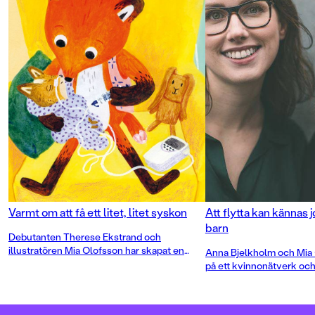
Varmt om att få ett litet, litet syskon
Att flytta kan kännas 
barn
Debutanten Therese Ekstrand och
illustratören Mia Olofsson har skapat en
Anna Bjelkholm och Mia 
bilderbok som hjälper både barn och vuxna
på ett kvinnonätverk oc
att prata om stora känslor kring ett väldigt
en flytt kan kännas för de
litet och för tidigt fött syskon. En berättelse
tema som tidigare saknats
om hur det känns när det inte blir som man