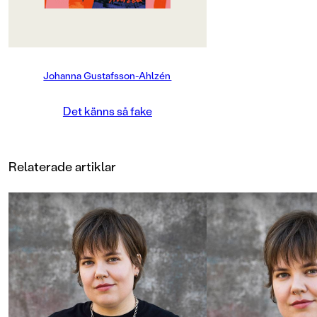
måste våga prata om psykisk
ohälsa!!!!) i klasschatten och
plötsligt känner exakt alla till
Elektras skämmigaste psykbryt
nånsin. Sen går det snabbt utför.
Johanna Gustafsson-Ahlzén
Det är krossade fönsterrutor,
extrem mensvärk, en okänd pappa
som plötsligt dyker upp och en gala
Det känns så fake
med alla Sveriges mumfluencers,
uppklädda och sminkade till
tänderna (och Elektras mamma är
nominerad till årtiondets NO
Relaterade artiklar
FILTER-MAMI!!! Hur kul????). Hur
blev livet så här?Det känns så fake
är en humoristisk tragedi om
samtiden, gränslösheten och den
ständiga jakten på CONTENT. Läs
den och ge den sen till en pinsam
vuxen nära dig."en av de senaste
årens mest psykologiskt intressanta
ungdomsböcker, med flera
överraskande vändningar." –
Johanna Schreiber,