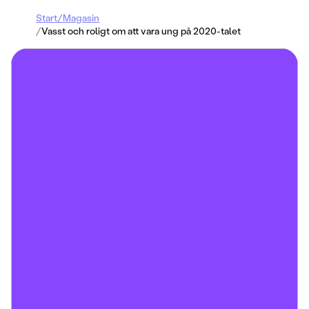
Start
/
Magasin
/
Vasst och roligt om att vara ung på 2020-talet