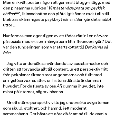
Men en kväll postar någon ett gammalt blogg-inlägg, med
den pinsamma rubriken ”
Vi måste våga prata om psykisk
ohälsa!!!!
”, i klasschatten och plötsligt känner exakt alla till
Elektras skämmigaste psykbryt nånsin. Sen går det snabbt
utför ...
Hur formas man egentligen av att födas rätt in i en närvaro
på sociala medier, som många barn till infleuncers gör? Det
var den funderingen som var startskottet till
Det känns så
fake
.
– Jag ville undersöka användandet av sociala medier och
driften att förvandla allt till content, ur ett perspektiv fritt
från pekpinnar riktade mot ungdomarna och fullt med
aningslösa vuxna. Eller: en historia där alla är dumma i
huvudet. För de flesta av oss
ÄR
dumma i huvudet, inte
minst på internet, säger Johanna.
– Ur ett större perspektiv ville jag undersöka eviga teman
som skuld, stolthet, och hämnd, i ett modernt
sammanhang. Det bästa att göra då är att gå till de gamla