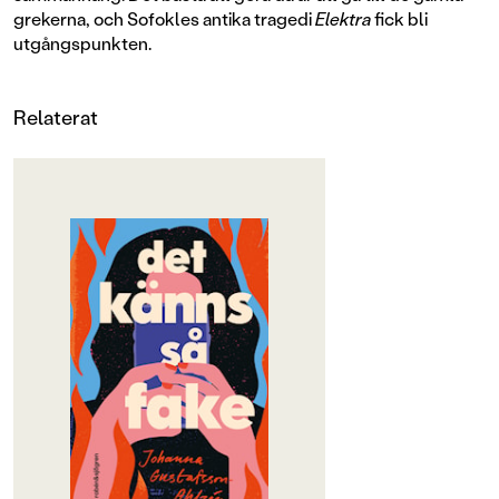
grekerna, och Sofokles antika tragedi
Elektra
fick bli
utgångspunkten.
Relaterat
OM BOKEN
"rappt, grovt och spännande" –
Lydia Wistisen, Dagens Nyheter
Egentligen är det ingen stor grej att
Elektras mamma är en av Sveriges
största mammabloggare. Ingen
under 55 läser väl bloggar, och vem
bryr sig om stela samarbeten med
företag som tillverkar påslakan eller
menskoppar? Men en kväll postar
någon ett gammalt blogginlägg
(med den pinsamma rubriken Vi