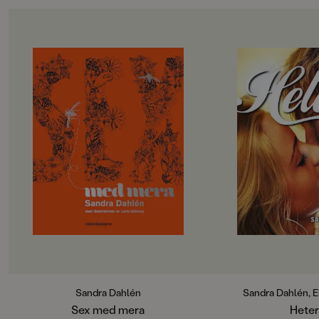
OM BOKEN
OM BOKEN
Vad är sex? Vad är normalt? Är allt
Vi är inte vana vid a
normalt? Hur blir man ihop med
heterosexualitet lyft
den man är kär i? Hur gör man för
granskas. Men det är
att sätta gränser? Allt detta och
här boken gör. På v
mycket mer finns att läsa om i Sex
bildas heterosexuell
med mera.
har heterosar sex? 
egentligen räkna si
Äntligen en bok om sex för unga
Hur hetero är djuren
tjejer! Sex med mera tar tjejer och
ute att vara hetero? 
deras funderingar kring sex, kön
revolutionerande bok
och relationer på allvar. Hur lär
sig inte riktigt lik e
man sig njuta av sin egen kropp när
läst den.
man är med någon annan? Hur gör
man när det inte känns bra att ha
Nu kommer en ny,
sex? Och hur kan man engagera sig
revolutionerande fa
om man vill förändra tjejers
Sandra Dahlén där
situation? Allt som saknas i skolans
heterosexualiteten s
Sandra Dahlén
Sandra Dahlén, E
sexualundervisning finns här.
lupp. Hur funkar eg
Sex med mera
Hete