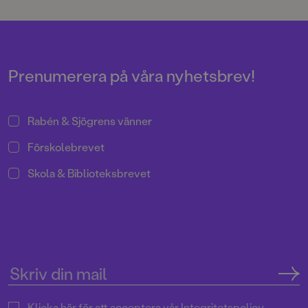
Boken stärker tjejers
hetero?
självförtroende, gör dem medvetna
om sin kropp, om sin sexualitet,
Att vara heterosexue
om samhällets syn på kvinnor, om
enligt Norstedts ord
sin rätt att som kvinna själv sätta
"sexualdriftens inr
gränser. Teori varvas med mer
motsatt kön". Så enk
Prenumerera på våra nyhetsbrev!
praktiska tips. Sex med mera
inte. För varför dela
spänner över individen till
upp folk efter vem d
samhället -och tillbaka.
vad ger det oss?
Det är frågan som S
Rabén & Sjögrens vänner
Författaren har genom sitt arbete i
ställer i inledningen 
skolorna kommit i kontakt med
Grundligt undersök
Förskolebrevet
många unga tjejer, hennes research
bl.a. hur hetero- och
är grundlig och texterna är under
homosexualitet har 
Skola & Biblioteksbrevet
arbetets gång också lästa av
historiskt, (och hur
referensgrupper.
tolkats för att rättf
normer), hur hetero
vad som egentligen 
heterosex, hur heter
kan sätta käppar i hj
jämställdheten, hur de
djurvärlden - har de
heterosexualitet är d
verkligen rätt - om 
Klicka här för att acceptera vår
Integritetspolicy.