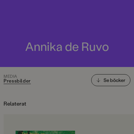
Annika de Ruvo
MEDIA
Se böcker
Pressbilder
Relaterat
OM BOKEN