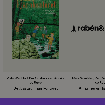
Miljön står här i centrum. Material
ur de tidigare utgåvorna har
stuvats om och fräschats upp.
Upptäckarna och uppfinnarna
finns kvar, nyfikna och
nyillustrerade, den härliga mixen
med fakta, problemlösning och
experiment likaså och miljöråden
är många.
Mats Wänblad, Per Gustavsson, Annika
Mats Wänblad, Per Gu
de Ruvo
de Ru
Det bästa ur Hjärnkontoret
Ännu mer ur Hj