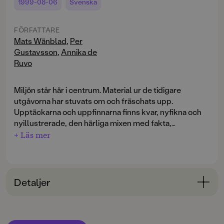
1999-08-06
Svenska
FÖRFATTARE
Mats Wänblad
,
Per
Gustavsson
,
Annika de
Ruvo
Miljön står här i centrum. Material ur de tidigare
utgåvorna har stuvats om och fräschats upp.
Upptäckarna och uppfinnarna finns kvar, nyfikna och
nyillustrerade, den härliga mixen med fakta,
problemlösning och experiment likaså och miljöråden
+ Läs mer
är många.
Detaljer
Bokinformation
ORIGINALSPRÅK