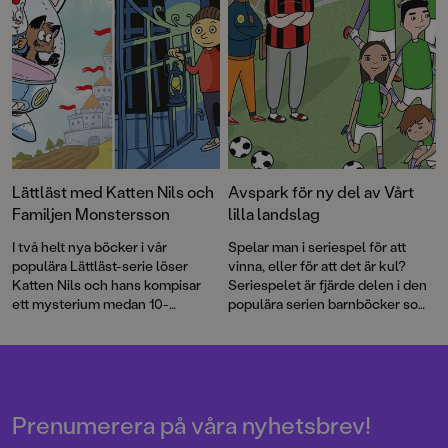
Lättläst med Katten Nils och
Avspark för ny del av Vårt
Familjen Monstersson
lilla landslag
I två helt nya böcker i vår
Spelar man i seriespel för att
populära Lättläst-serie löser
vinna, eller för att det är kul?
Katten Nils och hans kompisar
Seriespelet är fjärde delen i den
ett mysterium medan 10-
populära serien barnböcker som
årsjubilerande Familjen
tagits fram i samarbete med
Monstersson skapar en
Svenska Fotbollförbundet.
skrämmande bra djurpark!
Prenumerera på våra nyhetsbrev!