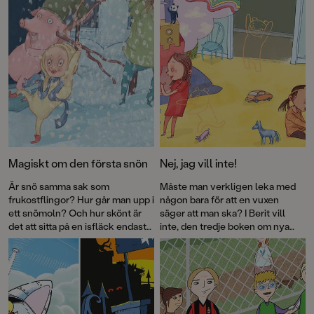
Magiskt om den första snön
Nej, jag vill inte!
Är snö samma sak som
Måste man verkligen leka med
frukostflingor? Hur går man upp i
någon bara för att en vuxen
ett snömoln? Och hur skönt är
säger att man ska? I Berit vill
det att sitta på en isfläck endast
inte, den tredje boken om nya
iklädd en bebisbody? Jenny
favoritkaraktären Berit, tussas
Holmqvist och Per Gustavssons
två barn ihop mot sin vilja.
bilderbok
Vi går upp i snömolnet
är en hyllning till snön, leken och
fantasin. Allt som är kul, helt
enkelt.