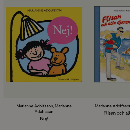
OM BOKEN
Så mycket spännande
djurparken! Men dj
är intresserad av ser 
Flisan. Hon hittar a
djur...
Marianne Adolfsson, Marianne
Marianne Adolfsson
Adolfsson
Flisan och al
Nej!