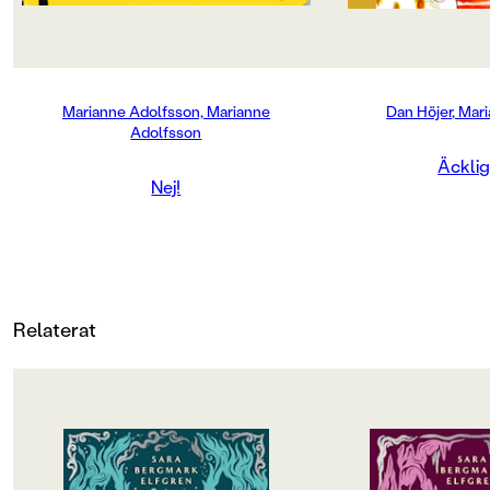
äckliga fast små björ
Nej
Båda är ju farliga. En
är ju helt ok i köket
självklar i sovrumme
Produktdetaljer
av lite äcklig?
Marianne Adolfsson, Marianne
Dan Höjer, Mar
ISBN
Adolfsson
Dessa och många fler
svar på i denna fanta
9789129640625
Äcklig
faktabok.
Nej!
Läs och rys!
ANTAL SIDOR
61
VIKT (KG)
0.334
Relaterat
FORMAT
Kartonnage
OM BOKEN
OM BOKEN