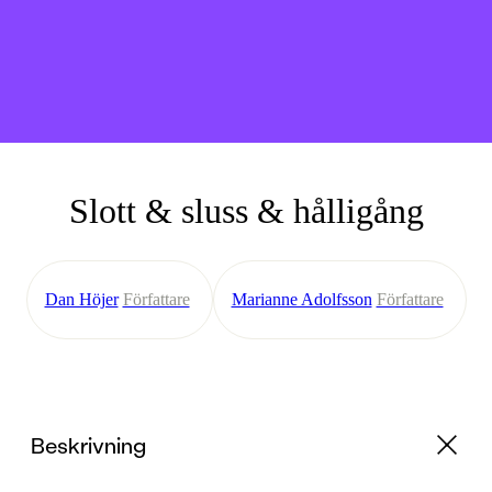
Slott & sluss & hålligång
Dan Höjer
Författare
Marianne Adolfsson
Författare
Beskrivning