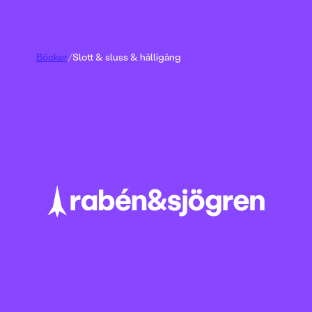
Böcker
/
Slott & sluss & hålligång