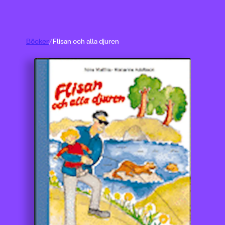
Böcker
/
Flisan och alla djuren