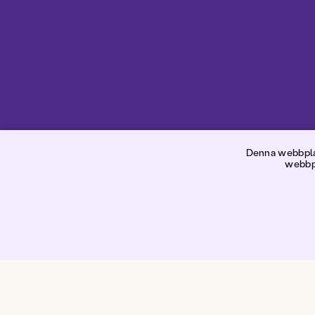
Ni
Denna webbplat
webbpl