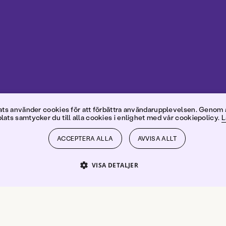
cholas Har
s använder cookies för att förbättra användarupplevelsen. Genom 
ats samtycker du till alla cookies i enlighet med vår cookiepolicy.
L
ACCEPTERA ALLA
AVVISA ALLT
VISA DETALJER
PRESTANDA
INRIKTNING
FUNKTIONER