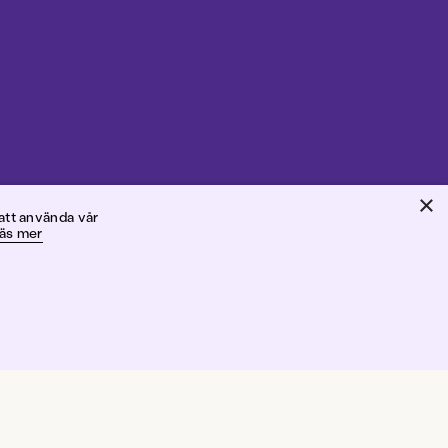
×
ris
att använda vår
äs mer