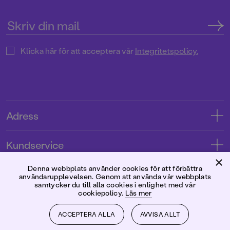
Klicka här för att acceptera vår
Integritetspolicy.
Adress
Adress
Kundservice
08-769 88 00
×
Kontakta oss
Denna webbplats använder cookies för att förbättra
Förlaget
användarupplevelsen. Genom att använda vår webbplats
Tryckerigatan 4
Kundservice
samtycker du till alla cookies i enlighet med vår
cookiepolicy.
Läs mer
Om oss
103 12 Stockholm
Följ oss
Användarvillkor intressenter
Jobba hos oss
ACCEPTERA ALLA
AVVISA ALLT
Org.nr: 556045-7748
Användarvillkor nyhetsbrev
Facebook