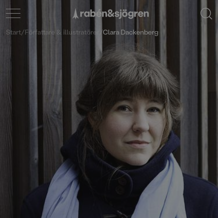
Start
/
Författare & illustratörer
/
Clara Dackenberg