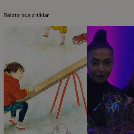
varför hon inte är på kalaset. Men
angelägen prosaberä
Allis kan inte svara på det. Petrik
fantastiska bilder av
kan förstå, en gång blev alla utom
Dackenberg. Eva Sta
Relaterade artiklar
han valda till en fotbollsmatch,
Augustnominerades
varför vet han inte. Och grannen
debutboken Tilly so
Bogdan, som är ute och joggar,
illustrerad av Emma
berättar att på hans jobb fikar dom
utan att säga till. Varför vet inte
Pang Poff Pavlo är fö
heller han.
Staafs kommande bo
Jobbig dag-berättels
Från en gamlis på en bänk får Allis
höra att många som inte får vara
med gör storverk under tiden. Och
det är visst precis vad Allis gjort av
bara farten medan dom pratar.
För när kalasbarnen myllrar ut ur
huset ropar dom: Har du byggt en
koja Allis? Vi kommer!
Men vid kalashuset står Kitty är
ensam kvar och tittar ner på sina
skor. Får jag vara med, frågar hon
försiktigt. Valet är lätt och svaret