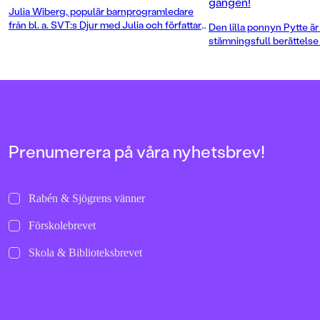
gången!
Julia Wiberg, populär barnprogramledare
från bl. a. SVT:s Djur med Julia och författare
Den lilla ponnyn Pytte är 
till flera omtyckta barnböcker om djur och
stämningsfull berättelse 
natur, står bakom en ny lekfull
vad den innebär med klap
faktaboksserie med spännande ämnen för
Men framför allt om omta
alla nyfikna barn i förskoleåldern.
Ingrid Flygares böcker 
vänner är storfavoriter fö
hästälskare.
Prenumerera på våra nyhetsbrev!
Rabén & Sjögrens vänner
Förskolebrevet
Skola & Biblioteksbrevet