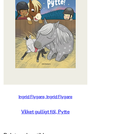
Det är natt och allt är stilla och
lugnt i stallet Granbacken. Men
något håller på att hända. Det är
Jumper som ska få ett föl!
Shetlandsponnyn Pytte och alla
hans kompisar är tillbaka, och den
här gången med nytillskottet Jolly.
Jolly är världens gulligaste föl, och
alla vill gosa och leka med henne.
Men snart upptäcker Pytte att föl
kan vara ganska jobbiga också.
Särskilt när de förstör i hagen och
smiter under staketet
Ingrid Flygares illustrationer är
charmiga och på pricken, och alla
små hästtokar kommer genast att
Ingrid Flygare, Ingrid Flygare
förälska sig i Pytte och hans vänner.
Vilket gulligt föl, Pytte