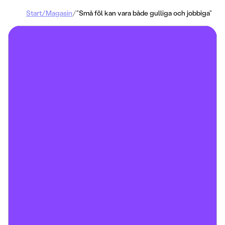
Start
/
Magasin
/
”Små föl kan vara både gulliga och jobbiga”