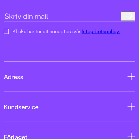
Klicka här för att acceptera vår
Integritetspolicy.
Adress
Adress
Kundservice
08-769 88 00
Tryckerigatan 4
Kontakta oss
Förlaget
103 12 Stockholm