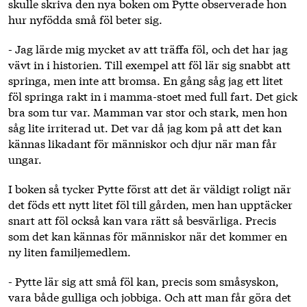
skulle skriva den nya boken om Pytte observerade hon
hur nyfödda små föl beter sig.
- Jag lärde mig mycket av att träffa föl, och det har jag
vävt in i historien. Till exempel att föl lär sig snabbt att
springa, men inte att bromsa. En gång såg jag ett litet
föl springa rakt in i mamma-stoet med full fart. Det gick
bra som tur var. Mamman var stor och stark, men hon
såg lite irriterad ut. Det var då jag kom på att det kan
kännas likadant för människor och djur när man får
ungar.
I boken så tycker Pytte först att det är väldigt roligt när
det föds ett nytt litet föl till gården, men han upptäcker
snart att föl också kan vara rätt så besvärliga. Precis
som det kan kännas för människor när det kommer en
ny liten familjemedlem.
- Pytte lär sig att små föl kan, precis som småsyskon,
vara både gulliga och jobbiga. Och att man får göra det