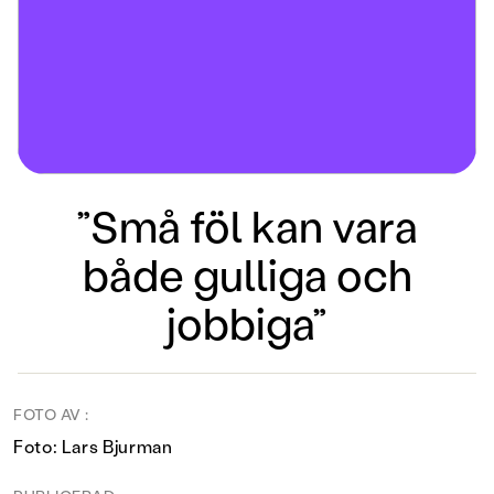
”Små föl kan vara
både gulliga och
jobbiga”
FOTO AV :
Foto: Lars Bjurman