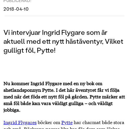
PUBLICERAD:
2018-04-10
Vi intervjuar Ingrid Flygare som är
aktuell med ett nytt hästäventyr, Vilket
gulligt föl, Pytte!
Nu kommer Ingrid Flygare med en ny bok om
shetlandsponnyn Pytte. I det här äventyret får vi följa
med när det föds ett nytt föl på gården. Pytte märker att
små föl både kan vara väldigt gulliga – och väldigt
jobbiga.
Ingrid Flygares
böcker om
Pytte
har charmat både stora
och små. Böckerna passar lika bra för dem som älskar