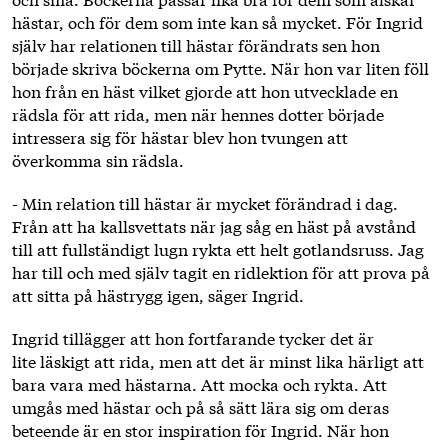
hästar, och för dem som inte kan så mycket. För Ingrid
själv har relationen till hästar förändrats sen hon
började skriva böckerna om Pytte. När hon var liten föll
hon från en häst vilket gjorde att hon utvecklade en
rädsla för att rida, men när hennes dotter började
intressera sig för hästar blev hon tvungen att
överkomma sin rädsla.
- Min relation till hästar är mycket förändrad i dag.
Från att ha kallsvettats när jag såg en häst på avstånd
till att fullständigt lugn rykta ett helt gotlandsruss. Jag
har till och med själv tagit en ridlektion för att prova på
att sitta på hästrygg igen, säger Ingrid.
Ingrid tillägger att hon fortfarande tycker det är
lite läskigt att rida, men att det är minst lika härligt att
bara vara med hästarna. Att mocka och rykta. Att
umgås med hästar och på så sätt lära sig om deras
beteende är en stor inspiration för Ingrid. När hon