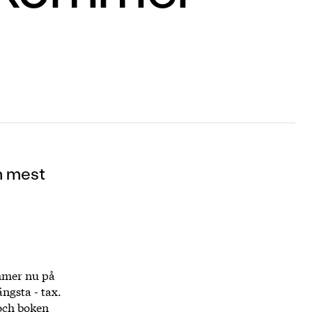
h mest
mer nu på
ngsta - tax.
 och boken