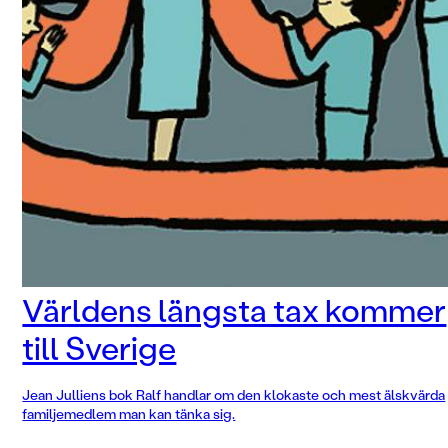
Världens längsta tax kommer
till Sverige
Jean Julliens bok Ralf handlar om den klokaste och mest älskvärda
familjemedlem man kan tänka sig.