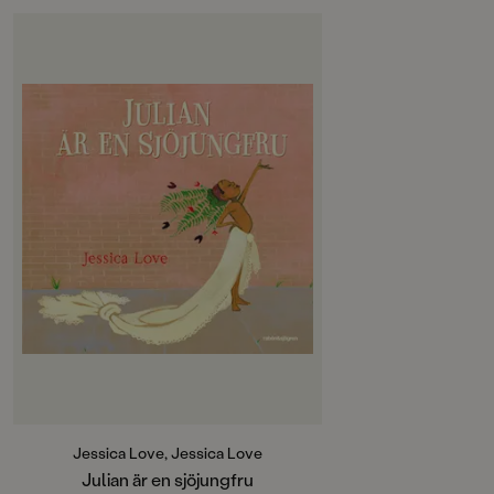
OM BOKEN
En dag när Julian åker tunnelbana
med sin mormor ser han tre
fascinerande personer, de ser ut
som sjöjungfrur med fantastiskt
hår och klänningar med släp. De
sprider en magisk stämning i hela
vagnen. När Julian kommer hem
kan han inte sluta tänka på mötet i
tunnelbanan. Tänk att få se ut som
en sjöjungfru! Med hjälp av
mormors gardiner, halsband och
krukväxter blir drömmen
verklighet. Men vad ska mormor
säga när hennes tulpaner blivit en
vacker huvudprydnad?
Julian är en sjöjungfru är en bok
Jessica Love, Jessica Love
om drömmar och om vikten att få
Julian är en sjöjungfru