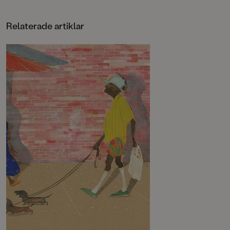
vara sig själv.
"Jessica Loves berättelse
Relaterade artiklar
genomsyras av charm, ömhet och
humor."
The New York Times Book Review
"Jag läste den och bröt ihop. [...] Så
söt." Neil Gaiman
"Vacker. Enastående. Underbar.
Magisk. Läcker."
RuPaul of RuPaul´s Drag Race
"Den är boken är omöjlig att
glömma. En bok för sjöjungfrur och
pojkar och flickor och föräldrar och
lärare och bokhandlare och
bibliotekarier, och ... asch, vad
sjutton. Låt oss bara förenkla och
säga att detta är en bok för
människosläktet."
Betsy Bird, School Library Journal