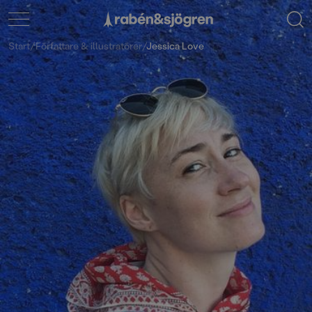
Start
/
Författare & illustratörer
/
Jessica Love