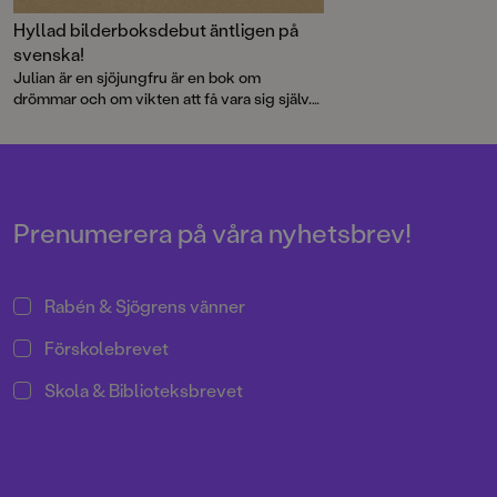
"Jessica Loves starka medkänsla
Hyllad bilderboksdebut äntligen på
med sina karaktärer och hennes
skarpsynta blick på stadslivet möts
svenska!
i den här berättelsen om kärlek och
Julian är en sjöjungfru är en bok om
förståelse, och om att omfamna
drömmar och om vikten att få vara sig själv.
sjöjungfrun inom oss."
Boken som redan vunnit mångas hjärtan och
Publisher´s Weekly
flera priser släpps nu på svenska i samband
med Stockholm Pride.
Prenumerera på våra nyhetsbrev!
Rabén & Sjögrens vänner
Förskolebrevet
Skola & Biblioteksbrevet