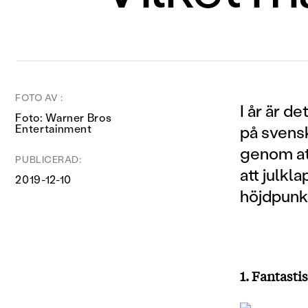
FOTO AV :
I år är d
Foto: Warner Bros
Entertainment
på svensk
genom att
PUBLICERAD:
att julkla
2019-12-10
höjdpunkt
1. Fantast