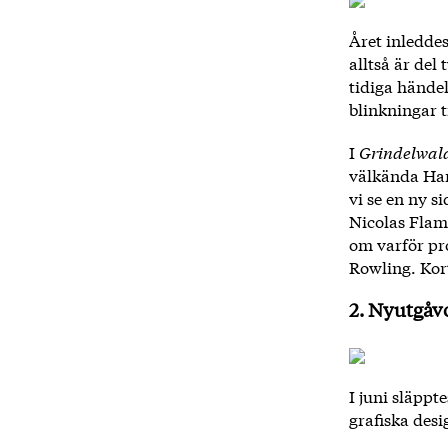
Året inleddes
alltså är del
tidiga hände
blinkningar t
I
Grindelwald
välkända Harr
vi se en ny 
Nicolas Flam
om varför pro
Rowling. Kort
2. Nyutgåv
I juni släpp
grafiska desi