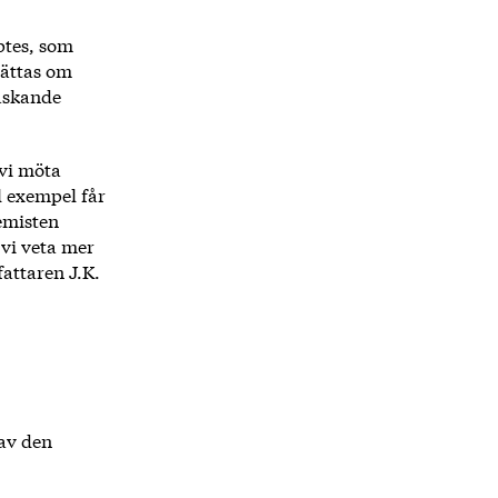
ptes, som
rättas om
raskande
 vi möta
l exempel får
emisten
vi veta mer
fattaren J.K.
 av den