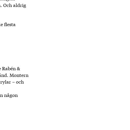
n. Och aldrig
de flesta
de Rabén &
ränd. Montern
prylar – och
cén någon