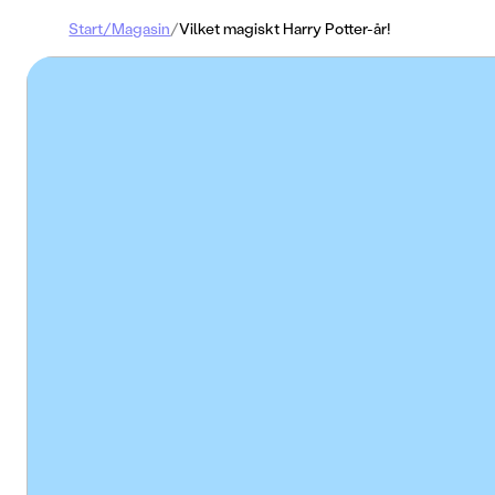
Start
/
Magasin
/
Vilket magiskt Harry Potter-år!