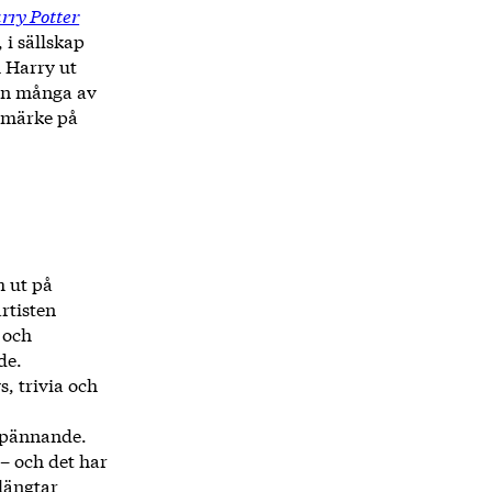
rry Potter
 i sällskap
 Harry ut
 en många av
s märke på
m ut på
rtisten
 och
de.
s, trivia och
 spännande.
 – och det har
 längtar