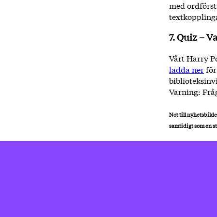
med ordförstå
textkoppling
7. Quiz – V
Vårt Harry P
ladda ner
för
biblioteksinv
Varning: Frå
Not till nyhetsbilde
samtidigt som en st