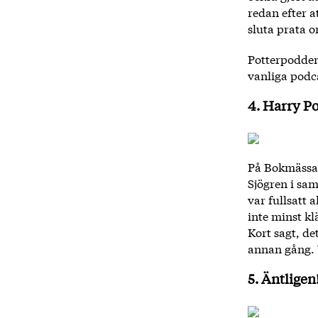
redan efter a
sluta prata 
Potterpodden
vanliga podc
4. Harry P
På Bokmässan 
Sjögren i sa
var fullsatt 
inte minst klä
Kort sagt, de
annan gång. V
5. Äntligen