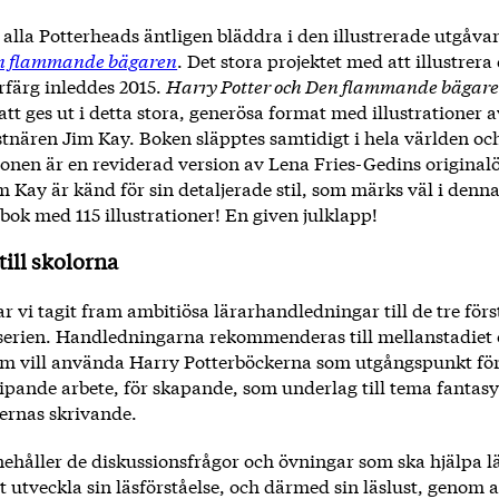
k alla Potterheads äntligen bläddra i den illustrerade utgåv
en flammande bägaren
. Det stora projektet med att illustrera 
rfärg inleddes 2015.
Harry Potter och Den flammande bägar
att ges ut i detta stora, generösa format med illustrationer 
stnären Jim Kay. Boken släpptes samtidigt i hela världen oc
ionen är en reviderad version av Lena Fries-Gedins original
m Kay är känd för sin detaljerade stil, som märks väl i denn
ok med 115 illustrationer! En given julklapp!
 till skolorna
r vi tagit fram ambitiösa lärarhandledningar till de tre förs
serien. Handledningarna rekommenderas till mellanstadiet
a som vill använda Harry Potterböckerna som utgångspunkt fö
pande arbete, för skapande, som underlag till tema fantasy 
vernas skrivande.
ehåller de diskussionsfrågor och övningar som ska hjälpa lä
tt utveckla sin läsförståelse, och därmed sin läslust, genom a