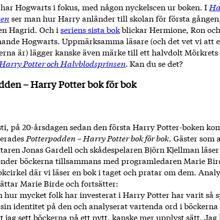
 har Hogwarts i fokus, med någon nyckelscen ur boken. I
Ha
ten
ser man hur Harry anländer till skolan för första gången,
en Hagrid. Och i
seriens sista bok
blickar Hermione, Ron och
nnande Hogwarts. Uppmärksamma läsare (och det vet vi att
erna är) lägger kanske även märke till ett halvdolt Mörkret
Harry Potter och Halvblodsprinsen
.
Kan du se det?
dden – Harry Potter bok för bok
ti, på 20-årsdagen sedan den första Harry Potter-boken ko
serades
Potterpodden – Harry Potter bok för bok
. Gäster som a
ttaren Jonas Gardell och skådespelaren Björn Kjellman läser
önder böckerna tillsammans med programledaren Marie Bir
okcirkel där vi läser en bok i taget och pratar om dem. Analy
ttar Marie Birde och fortsätter:
 hur mycket folk har investerat i Harry Potter har varit så
sin identitet på den och analyserat vartenda ord i böckerna
tt jag sett böckerna på ett nytt, kanske mer upplyst sätt. Jag