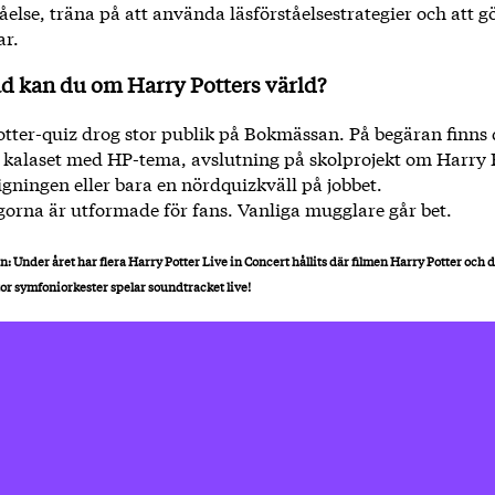
else, träna på att använda läsförståelsestrategier och att g
ar.
ad kan du om Harry Potters värld?
otter-quiz drog stor publik på Bokmässan. På begäran finns 
 kalaset med HP-tema, avslutning på skolprojekt om Harry P
igningen eller bara en nördquizkväll på jobbet.
gorna är utformade för fans. Vanliga mugglare går bet.
n: Under året har flera Harry Potter Live in Concert hållits där filmen Harry Potter och d
or symfoniorkester spelar soundtracket live!