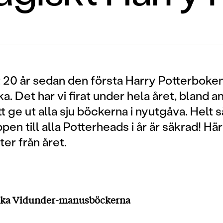
et 20 år sedan den första Harry Potterboke
a. Det har vi firat under hela året, bland a
 ge ut alla sju böckerna i nyutgåva. Helt s
ppen till alla Potterheads i år är säkrad! Här
er från året.
iska Vidunder-manusböckerna