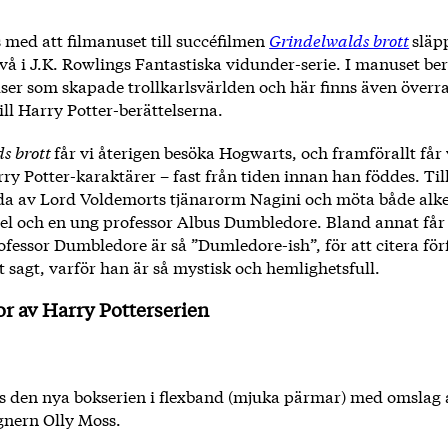
 med att filmanuset till succéfilmen
Grindelwalds brott
släp
 två i J.K. Rowlings Fantastiska vidunder-serie. I manuset be
lser som skapade trollkarlsvärlden och här finns även över
ill Harry Potter-berättelserna.
s brott
får vi återigen besöka Hogwarts, och framförallt får
y Potter-karaktärer – fast från tiden innan han föddes. Til
sida av Lord Voldemorts tjänarorm Nagini och möta både alk
el och en ung professor Albus Dumbledore. Bland annat får 
fessor Dumbledore är så ”Dumledore-ish”, för att citera för
 sagt, varför han är så mystisk och hemlighetsfull.
or av Harry Potterserien
tes den nya bokserien i flexband (mjuka pärmar) med omslag
gnern Olly Moss.