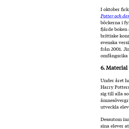
I oktober fic
Potter och d
böckerna i fy
fjärde boken 
brittiske kon
svenska vers
från 2001. Ji
omfångsrika b
6. Material
Under året ha
Harry Potter
sig till all
ämnesövergri
utveckla ele
Dessutom inn
sina elever a