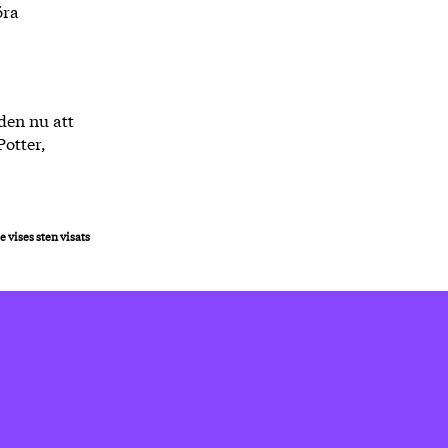
öra
den nu att
otter,
e vises sten visats