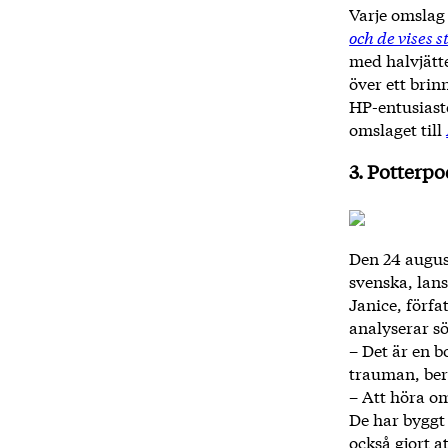
Varje omslag
och de vises s
med halvjätt
över ett bri
HP-entusiast
omslaget till
3. Potterpo
Den 24 augus
svenska, lan
Janice, förfa
analyserar s
– Det är en b
trauman, berä
– Att höra om
De har byggt 
också gjort a