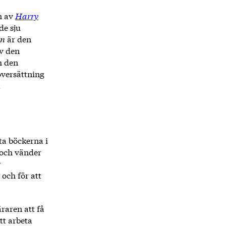
an av
Harry
de sju
en
är den
av den
h den
översättning
a
ta böckerna i
 och vänder
r
och för att
raren att få
tt arbeta