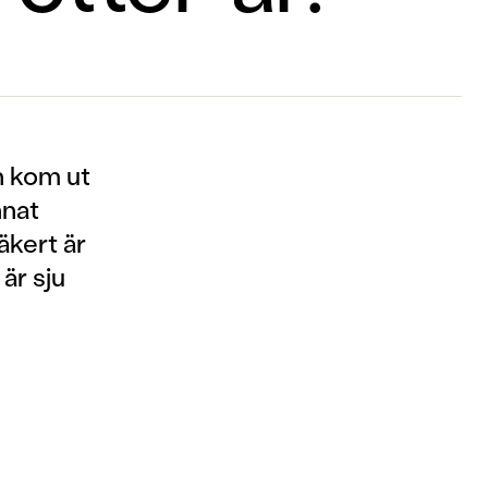
n kom ut
nnat
äkert är
 är sju