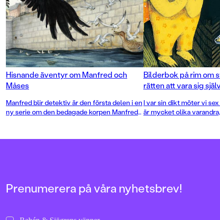
Hisnande äventyr om Manfred och
Bilderbok på rim om s
Måses
rätten att vara sig själ
Manfred blir detektiv är den första delen i en
I var sin dikt möter vi s
ny serie om den bedagade korpen Manfred
är mycket olika varandra, 
och hans bedårande sidekick, måsungen
temperament och person
Måses. En bilderboksdeckare i
saker har de gemensamt. 
Stockholmsmiljö, med underbar humor och
drömmar och alla vill följ
oförglömliga karaktärer av Eva Whitebrook
alla längtar efter att få hör
och Marcus-Gunnar Pettersson.
behöva kompromissa om 
inne är.
Prenumerera på våra nyhetsbrev!