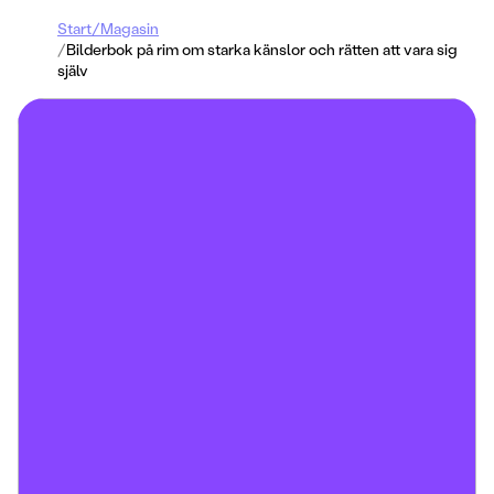
Start
/
Magasin
/
Bilderbok på rim om starka känslor och rätten att vara sig
själv