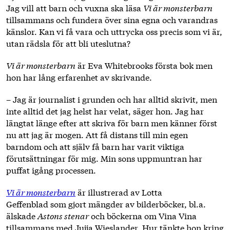
Jag vill att barn och vuxna ska läsa
Vi är monsterbarn
tillsammans och fundera över sina egna och varandras
känslor. Kan vi få vara och uttrycka oss precis som vi är,
utan rädsla för att bli uteslutna?
Vi är monsterbarn
är Eva Whitebrooks första bok men
hon har lång erfarenhet av skrivande.
– Jag är journalist i grunden och har alltid skrivit, men
inte alltid det jag helst har velat, säger hon. Jag har
längtat länge efter att skriva för barn men känner först
nu att jag är mogen. Att få distans till min egen
barndom och att själv få barn har varit viktiga
förutsättningar för mig. Min sons uppmuntran har
puffat igång processen.
Vi är monsterbarn
är illustrerad av Lotta
Geffenblad som gjort mängder av bilderböcker, bl.a.
älskade
Astons stenar
och böckerna om Vina Vina
tillsammans med Jujja Wieslander. Hur tänkte hon kring