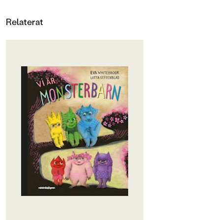
Relaterat
OM BOKEN
Här är ett litet monster som har sitt
eget sätt.
Hon gör inte som de andra men för
henne är det rätt.
Är det dags att kliva in är det hon
som kilar ut.
Hon vill gå sin egen väg, för den tar
aldrig slut.
Här möter vi sex små monster som
är precis som vilka barn som helst
(fast monstrigare förstås). Varje litet
monster har sitt eget sätt att vara
på: ett är tyst, ett blir aldrig trött, ett