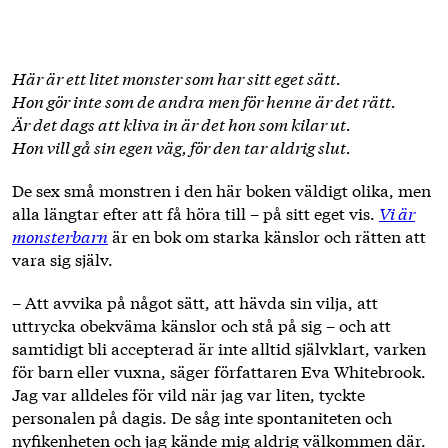
Här är ett litet monster som har sitt eget sätt.
Hon gör inte som de andra men för henne är det rätt.
Är det dags att kliva in är det hon som kilar ut.
Hon vill gå sin egen väg, för den tar aldrig slut.
De sex små monstren i den här boken väldigt olika, men
alla längtar efter att få höra till – på sitt eget vis.
Vi är
monsterbarn
är en bok om starka känslor och rätten att
vara sig själv.
– Att avvika på något sätt, att hävda sin vilja, att
uttrycka obekväma känslor och stå på sig – och att
samtidigt bli accepterad är inte alltid självklart, varken
för barn eller vuxna, säger författaren Eva Whitebrook.
Jag var alldeles för vild när jag var liten, tyckte
personalen på dagis. De såg inte spontaniteten och
nyfikenheten och jag kände mig aldrig välkommen där.