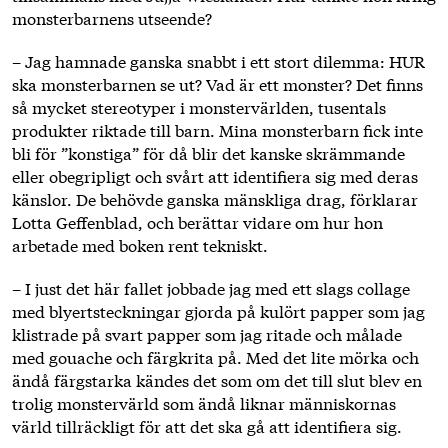
monsterbarnens utseende?
– Jag hamnade ganska snabbt i ett stort dilemma: HUR
ska monsterbarnen se ut? Vad är ett monster? Det finns
så mycket stereotyper i monstervärlden, tusentals
produkter riktade till barn. Mina monsterbarn fick inte
bli för ”konstiga” för då blir det kanske skrämmande
eller obegripligt och svårt att identifiera sig med deras
känslor. De behövde ganska mänskliga drag, förklarar
Lotta Geffenblad, och berättar vidare om hur hon
arbetade med boken rent tekniskt.
– I just det här fallet jobbade jag med ett slags collage
med blyertsteckningar gjorda på kulört papper som jag
klistrade på svart papper som jag ritade och målade
med gouache och färgkrita på. Med det lite mörka och
ändå färgstarka kändes det som om det till slut blev en
trolig monstervärld som ändå liknar människornas
värld tillräckligt för att det ska gå att identifiera sig.