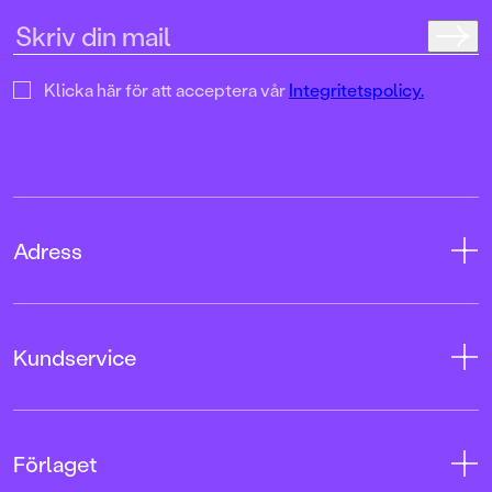
Klicka här för att acceptera vår
Integritetspolicy.
Adress
Adress
Kundservice
08-769 88 00
Tryckerigatan 4
Kontakta oss
Förlaget
103 12 Stockholm
Kundservice