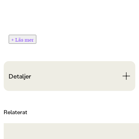
+ Läs mer
Detaljer
Bokinformation
ORIGINALSPRÅK
Relaterat
Svenska
SPRÅK