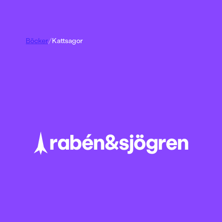
Böcker
/
Kattsagor