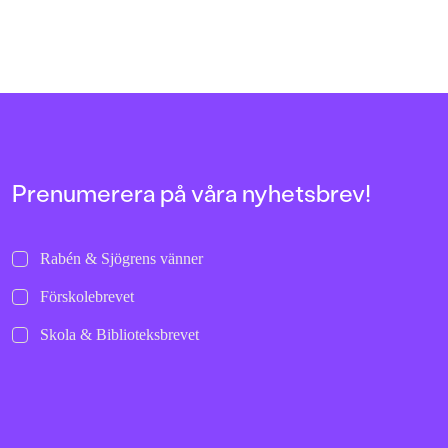
168
VIKT (KG)
0.432
FORMAT
Inbunden
Prenumerera på våra nyhetsbrev!
Rabén & Sjögrens vänner
Förskolebrevet
Skola & Biblioteksbrevet