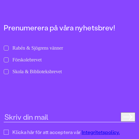
bilder att titta läng
Jenny Dahlberg som
illustrerat för Kamr
om första boken – F
Tvärtomsson:"Fart o
Prenumerera på våra nyhetsbrev!
byxorna på huvudet 
komikern Måns Nils
Kamratpostenfavori
Dahlberg slår sina p
Rabén & Sjögrens vänner
denna galet kaosiga
medryckande bilderb
Förskolebrevet
Hallhagen tipsar om 
böcker för barn och 
Skola & Biblioteksbrevet
SvD"Mycket underhå
särskilt att rutscha
Dahlbergs bilder som 
en enda sekund. På 
uppslag finns tusen d
upptäcka. Inte minst 
följa familjens hund
sniffande äventyr." -
DN"En bok som komm
till skratt hos såväl 
Klicka här för att acceptera vår
Integritetspolicy.
BTJ.