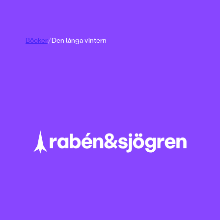
Böcker
/
Den långa vintern