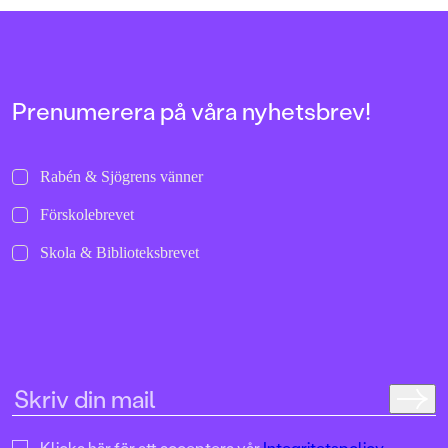
allra första gångerna.
uppochnervänd värl
bilder att titta läng
Jenny Dahlberg som
illustrerat för Kamr
om första boken – F
Tvärtomsson:"Fart o
Prenumerera på våra nyhetsbrev!
byxorna på huvudet 
komikern Måns Nils
Kamratpostenfavori
Dahlberg slår sina p
Rabén & Sjögrens vänner
denna galet kaosiga
medryckande bilderb
Förskolebrevet
Hallhagen tipsar om 
böcker för barn och 
Skola & Biblioteksbrevet
SvD"Mycket underhå
särskilt att rutscha
Dahlbergs bilder som 
en enda sekund. På 
uppslag finns tusen d
upptäcka. Inte minst 
följa familjens hund
sniffande äventyr." -
DN"En bok som komm
till skratt hos såväl 
Klicka här för att acceptera vår
Integritetspolicy.