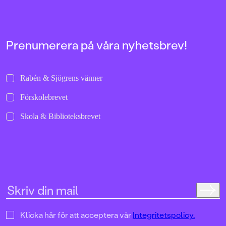
bilder att titta läng
Jenny Dahlberg som
illustrerat för Kamr
om första boken – F
Tvärtomsson:"Fart o
Prenumerera på våra nyhetsbrev!
byxorna på huvudet 
komikern Måns Nils
Kamratpostenfavori
Dahlberg slår sina p
Rabén & Sjögrens vänner
denna galet kaosiga
medryckande bilderb
Förskolebrevet
Hallhagen tipsar om 
böcker för barn och 
Skola & Biblioteksbrevet
SvD"Mycket underhå
särskilt att rutscha
Dahlbergs bilder som 
en enda sekund. På 
uppslag finns tusen d
upptäcka. Inte minst 
följa familjens hund
sniffande äventyr." -
DN"En bok som komm
till skratt hos såväl 
Klicka här för att acceptera vår
Integritetspolicy.
BTJ.