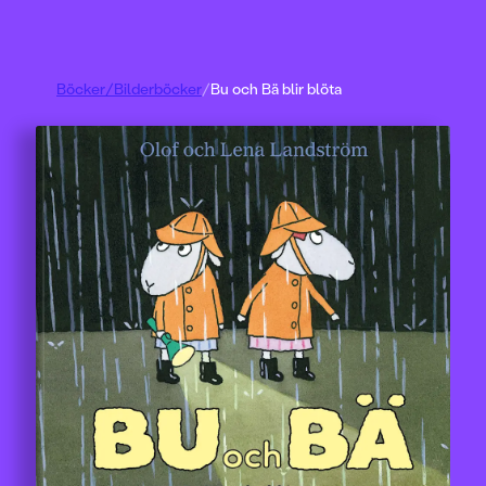
Böcker
/
Bilderböcker
/
Bu och Bä blir blöta