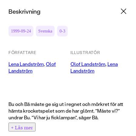
Beskrivning
1999-09-24
Svenska
0-3
FÖRFATTARE
ILLUSTRATÖR
Lena Landström
,
Olof
Olof Landström
,
Lena
Landström
Landström
Bu och Bä måste ge sig ut i regnet och mörkret för att
hämta krocketspelet som de har glömt. "Måste vi?"
undrar Bu. "Vi har ju ficklampan", säger Bä.
+ Läs mer