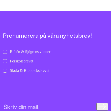
sparkar ifrån och rullar i väg de där
och helgalna berättel
allra första gångerna.
uppochnervänd värl
bilder att titta läng
Jenny Dahlberg som
illustrerat för Kamr
om första boken – F
Tvärtomsson:"Fart o
Prenumerera på våra nyhetsbrev!
byxorna på huvudet 
komikern Måns Nils
Kamratpostenfavori
Dahlberg slår sina p
Rabén & Sjögrens vänner
denna galet kaosiga
medryckande bilderb
Förskolebrevet
Hallhagen tipsar om 
böcker för barn och 
Skola & Biblioteksbrevet
SvD"Mycket underhå
särskilt att rutscha
Dahlbergs bilder som 
en enda sekund. På 
uppslag finns tusen d
upptäcka. Inte minst 
följa familjens hund
sniffande äventyr." -