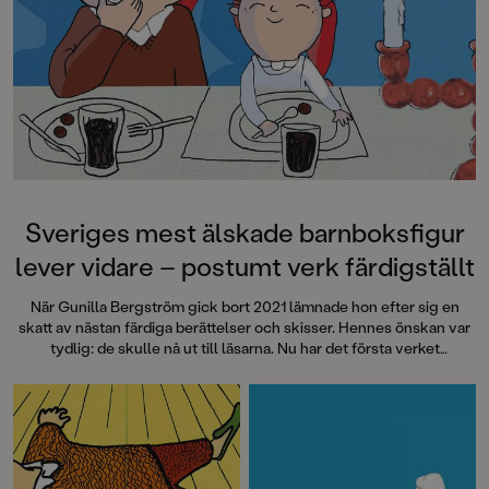
denna galet kaosiga och
medryckande bilderbok." - Erika
Hallhagen tipsar om årets bästa
böcker för barn och unga i
SvD"Mycket underhållande,
särskilt att rutscha med i Jenny
Dahlbergs bilder som inte sitter still
en enda sekund. På vartenda
uppslag finns tusen detaljer att
upptäcka. Inte minst delikat är att
följa familjens hund på dess
Sveriges mest älskade barnboksfigur
sniffande äventyr." - Pia Huss,
lever vidare – postumt verk färdigställt
DN"En bok som kommer att locka
till skratt hos såväl små som stora." -
När Gunilla Bergström gick bort 2021 lämnade hon efter sig en
BTJ.
skatt av nästan färdiga berättelser och skisser. Hennes önskan var
tydlig: de skulle nå ut till läsarna. Nu har det första verket
färdigställts med titeln
Julkalas, Alfons Åberg
.