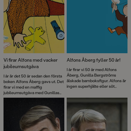
Vi firar Alfons med vacker
Alfons Åberg fyller 50 år!
jubileumsutgåva
I år firar vi 50 år med Alfons
Åberg, Gunilla Bergströms
I år är det 50 år sedan den första
älskade barnboksfigur. Alfons är
boken Alfons Åberg gavs ut. Det
ingen superhjälte eller söt
firar vi med en maffig
sagofigur, han är bara vanlig som
jubileumsutgåva med Gunillas
vi. Och kanske är det just därför
Bergströms bästa
som han blivit vår kompis.
Alfonsberättelser – utvalda av
författaren själv.