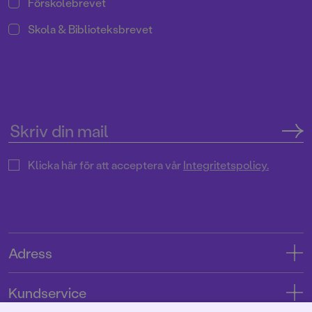
Förskolebrevet
Skola & Biblioteksbrevet
Klicka här för att acceptera vår
Integritetspolicy.
Adress
Adress
Kundservice
08-769 88 00