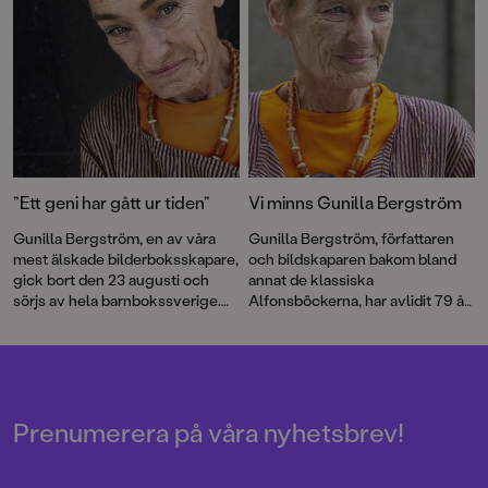
”Ett geni har gått ur tiden”
Vi minns Gunilla Bergström
Gunilla Bergström, en av våra
Gunilla Bergström, författaren
mest älskade bilderboksskapare,
och bildskaparen bakom bland
gick bort den 23 augusti och
annat de klassiska
sörjs av hela barnbokssverige.
Alfonsböckerna, har avlidit 79 år
Här har vi samlat några röster
gammal.
och reaktioner på hennes
bortgång.
Prenumerera på våra nyhetsbrev!