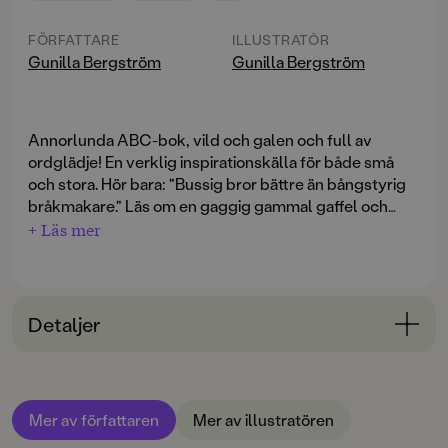
FÖRFATTARE
ILLUSTRATÖR
Gunilla Bergström
Gunilla Bergström
Annorlunda ABC-bok, vild och galen och full av
ordglädje! En verklig inspirationskälla för både små
och stora. Hör bara: "Bussig bror bättre än bångstyrig
bråkmakare." Läs om en gaggig gammal gaffel och
kaxiga häxor som vill växa, eller om hedenhösarna
+ Läs mer
som hojtar hurra! Här finns roliga namn- och matlistor,
fackspalter och ordstäv. En bok som väcker fantasin,
leklusten och språksinnet!
Detaljer
Bokinformation
ÅLDERSGRUPP
Mer av författaren
Mer av illustratören
3-6