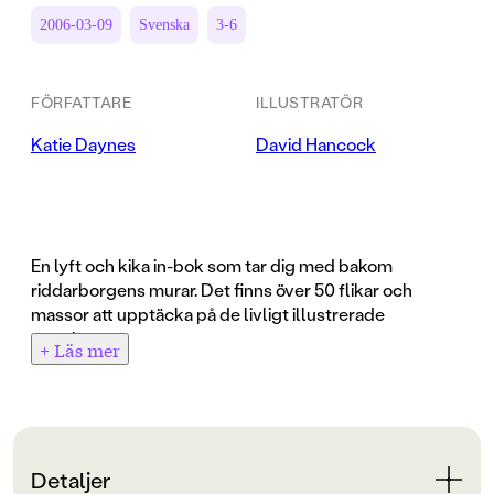
2006-03-09
Svenska
3-6
FÖRFATTARE
ILLUSTRATÖR
Katie Daynes
David Hancock
En lyft och kika in-bok som tar dig med bakom
riddarborgens murar. Det finns över 50 flikar och
massor att upptäcka på de livligt illustrerade
uppslagen.
+ Läs mer
Du får träffa riddare, soldater, tjänstefolk och lorder.
Du får följa med på tornering och fest.
Men också vardag, arbete och lek.
Detaljer