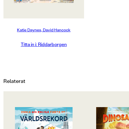
PUBLICERINGSDATUM
2006-03-09
Katie Daynes, David Hancock
Produktion
MILJÖMÄRKNING
Titta in i: Riddarborgen
Nej
CE-MÄRKNING
Nej
Relaterat
Produktdetaljer
ISBN
9789129664423
OM BOKEN
OM BOKEN
ANTAL SIDOR
Tänk att vara bäst på något. Alltså
Nyskapande och sp
verkligen bäst i hela världen och ha
faktabok om dinosau