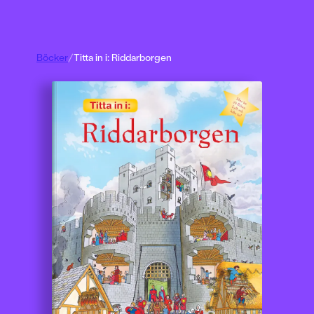
Böcker
/
Titta in i: Riddarborgen