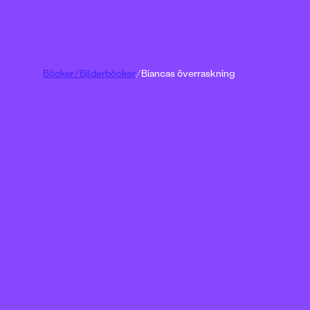
Böcker
/
Bilderböcker
/
Biancas överraskning